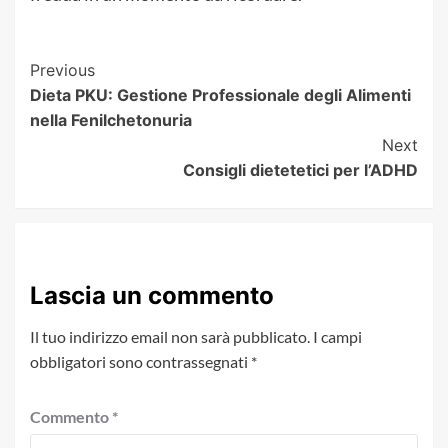
Post
Previous
Dieta PKU: Gestione Professionale degli Alimenti
Navigation
nella Fenilchetonuria
Next
Consigli dietetetici per l’ADHD
Lascia un commento
Il tuo indirizzo email non sarà pubblicato.
I campi
obbligatori sono contrassegnati
*
Commento
*