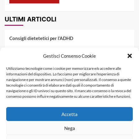
ULTIMI ARTICOLI
Consigli dietetetici per l’ADHD
Pranzo al sacco estivo: 5 idee di pasta fredda
Gestisci Consenso Cookie
Dieta PKU: Gestione Professionale degli Alimenti nella
Utilizziamo tecnologie come i cookie per memorizzare e/o accedere alle
Fenilchetonuria
informazioni del dispositivo. Lo facciamo per migliorare l'esperienza di
navigazione e per mostrare annunci (non) personalizzati. Il consenso a queste
Dieta militare: come funziona, opinioni e schema tipo per
tecnologie ci consentirà di elaborare dati quali il comportamento di
dimagrire in 3 giorni
navigazione o gli ID univoci su questo sito. Il mancato consenso o la revoca del
consenso possono influire negativamente su alcune caratteristiche e funzioni.
La dieta dei tre giorni
Accetta
Informativa Privacy
Contatti & Pubblicità
Nega