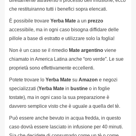
direttamente attraverso il processo dell’infusione, ecco
che restituiranno tutti i benefici sopra elencati.
È possibile trovare
Yerba Mate
a un
prezzo
accessibile, ma in ogni caso bisogna diffidare delle
pillole a base di estratto e utilizzare solo la foglia!
Non è un caso se il rimedio
Mate argentino
viene
chiamato in America Latina anche “oro verde”. Le sue
proprietà sono effettivamente eccellenti.
Potete trovare lo
Yerba Mate
su
Amazon
e negozi
specializzati (
Yerba Mate
in
bustine
o in foglie
tostate), ma in ogni caso la sua preparazione è
davvero semplice visto che è uguale a quella del tè.
Può essere anche bevuto in acqua fredda, in questo
caso dovrà essere lasciato in infusione per 40 minuti.
Sia che decidete di consumarlo come un tè o come