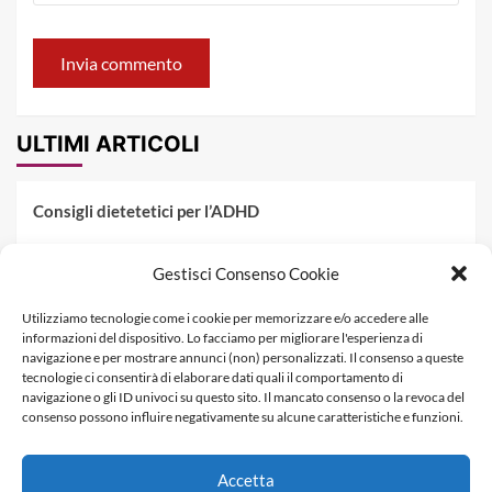
ULTIMI ARTICOLI
Consigli dietetetici per l’ADHD
Pranzo al sacco estivo: 5 idee di pasta fredda
Gestisci Consenso Cookie
Dieta PKU: Gestione Professionale degli Alimenti nella
Utilizziamo tecnologie come i cookie per memorizzare e/o accedere alle
Fenilchetonuria
informazioni del dispositivo. Lo facciamo per migliorare l'esperienza di
navigazione e per mostrare annunci (non) personalizzati. Il consenso a queste
Dieta militare: come funziona, opinioni e schema tipo per
tecnologie ci consentirà di elaborare dati quali il comportamento di
dimagrire in 3 giorni
navigazione o gli ID univoci su questo sito. Il mancato consenso o la revoca del
consenso possono influire negativamente su alcune caratteristiche e funzioni.
La dieta dei tre giorni
Accetta