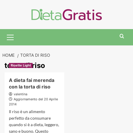
Skip
to
content
Primary
Menu
HOME
TORTA DI RISO
torta di riso
Ricette Light
A dieta fai merenda
con la torta di riso
valentina
Aggiornamento del 20 Aprile
2014
Il riso è un alimento
perfetto da consumare
quando si è a dieta, leggero,
sano e buono. Questo