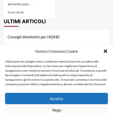
alimento può...
Read
Scopri di più
more
ULTIMI ARTICOLI
about
A
dieta
fai
Consigli dietetetici per l’ADHD
merenda
con
Pranzo al sacco estivo: 5 idee di pasta fredda
la
Gestisci Consenso Cookie
torta
Dieta PKU: Gestione Professionale degli Alimenti nella
di
Utilizziamo tecnologie come i cookie per memorizzare e/o accedere alle
Fenilchetonuria
riso
informazioni del dispositivo. Lo facciamo per migliorare l'esperienza di
navigazione e per mostrare annunci (non) personalizzati. Il consenso a queste
Dieta militare: come funziona, opinioni e schema tipo per
tecnologie ci consentirà di elaborare dati quali il comportamento di
dimagrire in 3 giorni
navigazione o gli ID univoci su questo sito. Il mancato consenso o la revoca del
consenso possono influire negativamente su alcune caratteristiche e funzioni.
La dieta dei tre giorni
Accetta
Informativa Privacy
Contatti & Pubblicità
Nega