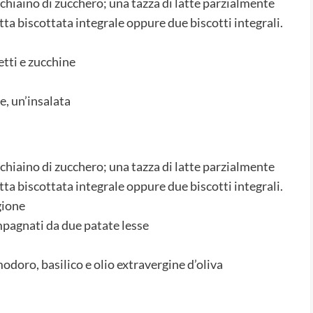
chiaino di zucchero; una tazza di latte parzialmente
a biscottata integrale oppure due biscotti integrali.
etti e zucchine
e, un’insalata
chiaino di zucchero; una tazza di latte parzialmente
a biscottata integrale oppure due biscotti integrali.
gione
mpagnati da due patate lesse
odoro, basilico e olio extravergine d’oliva