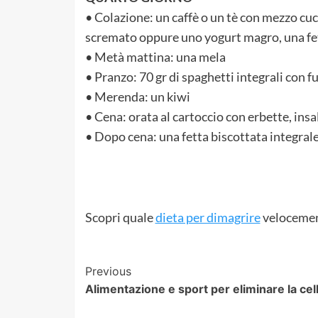
• Colazione: un caffè o un tè con mezzo cuc
scremato oppure uno yogurt magro, una fett
• Metà mattina: una mela
• Pranzo: 70 gr di spaghetti integrali con f
• Merenda: un kiwi
• Cena: orata al cartoccio con erbette, ins
• Dopo cena: una fetta biscottata integral
Scopri quale
dieta per dimagrire
velocement
Post
Previous
Alimentazione e sport per eliminare la cell
Navigation