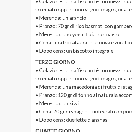
• Colazione: un caffè o un tè con mezzo cuc
scremato oppure uno yogurt magro, una fett
• Merenda: un arancio
• Pranzo: 70 gr di riso basmati con gamber
• Merenda: uno yogurt bianco magro
• Cena: una frittata con due uova e zucchin
• Dopo cena: un biscotto integrale
TERZO GIORNO
• Colazione: un caffè o un tè con mezzo cuc
scremato oppure uno yogurt magro, una fett
• Merenda: una macedonia di frutta di sta
• Pranzo: 120 gr di tonno al naturale acco
• Merenda: un kiwi
• Cena: 70 gr di spaghetti integrali con pom
• Dopo cena: due fette d’ananas
QUARTO GIORNO