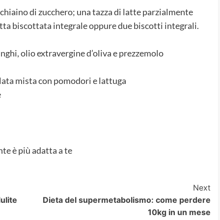
chiaino di zucchero; una tazza di latte parzialmente
a biscottata integrale oppure due biscotti integrali.
unghi, olio extravergine d’oliva e prezzemolo
alata mista con pomodori e lattuga
e
e è più adatta a te
Next
ulite
Dieta del supermetabolismo: come perdere
10kg in un mese