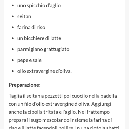
uno spicchio d’aglio
seitan
farina di riso
un bicchiere di latte
parmigiano grattugiato
pepe e sale
olio extravergine d’oliva.
Preparazione:
Taglia il seitan a pezzetti poi cuocilo nella padella
con un filo d’olio extravergine d’oliva. Aggiungi
anche la cipolla tritata e l’aglio. Nel frattempo
prepara il sugo mescolando insieme la farina di
riso e il latte facendoli bollire. In una ciotola sbatti