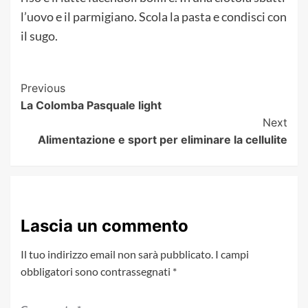
l’uovo e il parmigiano. Scola la pasta e condisci con
il sugo.
Post
Previous
La Colomba Pasquale light
Navigation
Next
Alimentazione e sport per eliminare la cellulite
Lascia un commento
Il tuo indirizzo email non sarà pubblicato.
I campi
obbligatori sono contrassegnati
*