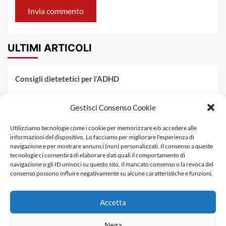
ULTIMI ARTICOLI
Consigli dietetetici per l’ADHD
Pranzo al sacco estivo: 5 idee di pasta fredda
Gestisci Consenso Cookie
Dieta PKU: Gestione Professionale degli Alimenti nella
Utilizziamo tecnologie come i cookie per memorizzare e/o accedere alle
Fenilchetonuria
informazioni del dispositivo. Lo facciamo per migliorare l'esperienza di
navigazione e per mostrare annunci (non) personalizzati. Il consenso a queste
Dieta militare: come funziona, opinioni e schema tipo per
tecnologie ci consentirà di elaborare dati quali il comportamento di
dimagrire in 3 giorni
navigazione o gli ID univoci su questo sito. Il mancato consenso o la revoca del
consenso possono influire negativamente su alcune caratteristiche e funzioni.
La dieta dei tre giorni
Accetta
Informativa Privacy
Contatti & Pubblicità
Nega