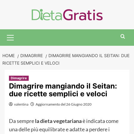
Skip
to
content
Primary
Menu
HOME
DIMAGRIRE
DIMAGRIRE MANGIANDO IL SEITAN: DUE
RICETTE SEMPLICI E VELOCI
Dimagrire
Dimagrire mangiando il Seitan:
due ricette semplici e veloci
valentina
Aggiornamento del 26 Giugno 2020
Da sempre
la dieta vegetariana
è indicata come
una delle più equilibrate e adatte a perdere i