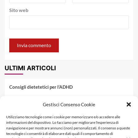
Sito web
ULTIMI ARTICOLI
Consigli dietetetici per l’ADHD
Pranzo al sacco estivo: 5 idee di pasta fredda
Gestisci Consenso Cookie
Dieta PKU: Gestione Professionale degli Alimenti nella
Utilizziamo tecnologie come i cookie per memorizzare e/o accedere alle
Fenilchetonuria
informazioni del dispositivo. Lo facciamo per migliorare l'esperienza di
navigazione e per mostrare annunci (non) personalizzati. Il consenso a queste
Dieta militare: come funziona, opinioni e schema tipo per
tecnologie ci consentirà di elaborare dati quali il comportamento di
dimagrire in 3 giorni