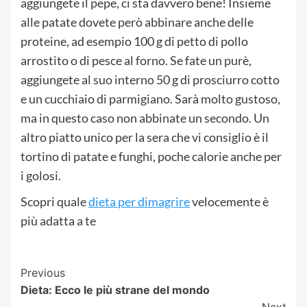
aggiungete il pepe, ci sta davvero bene! Insieme
alle patate dovete però abbinare anche delle
proteine, ad esempio 100 g di petto di pollo
arrostito o di pesce al forno. Se fate un purè,
aggiungete al suo interno 50 g di prosciurro cotto
e un cucchiaio di parmigiano. Sarà molto gustoso,
ma in questo caso non abbinate un secondo. Un
altro piatto unico per la sera che vi consiglio è il
tortino di patate e funghi, poche calorie anche per
i golosi.
Scopri quale
dieta per dimagrire
velocemente è
più adatta a te
Post
Previous
Dieta: Ecco le più strane del mondo
Navigation
Next