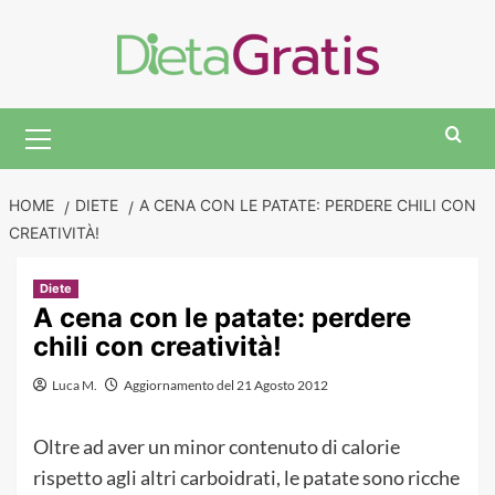
Skip
to
content
Primary
Menu
HOME
DIETE
A CENA CON LE PATATE: PERDERE CHILI CON
CREATIVITÀ!
Diete
A cena con le patate: perdere
chili con creatività!
Luca M.
Aggiornamento del 21 Agosto 2012
Oltre ad aver un minor contenuto di calorie
rispetto agli altri carboidrati, le patate sono ricche