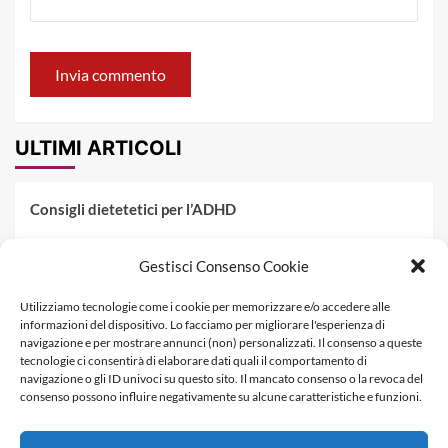
ULTIMI ARTICOLI
Consigli dietetetici per l’ADHD
Pranzo al sacco estivo: 5 idee di pasta fredda
Gestisci Consenso Cookie
Dieta PKU: Gestione Professionale degli Alimenti nella
Utilizziamo tecnologie come i cookie per memorizzare e/o accedere alle
Fenilchetonuria
informazioni del dispositivo. Lo facciamo per migliorare l'esperienza di
navigazione e per mostrare annunci (non) personalizzati. Il consenso a queste
Dieta militare: come funziona, opinioni e schema tipo per
tecnologie ci consentirà di elaborare dati quali il comportamento di
dimagrire in 3 giorni
navigazione o gli ID univoci su questo sito. Il mancato consenso o la revoca del
consenso possono influire negativamente su alcune caratteristiche e funzioni.
La dieta dei tre giorni