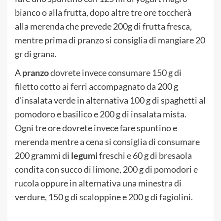
bianco o alla frutta, dopo altre tre ore toccherà
alla merenda che prevede 200g di frutta fresca,
mentre prima di pranzo si consiglia di mangiare 20
gr di grana.
A
pranzo
dovrete invece consumare 150 g di
filetto cotto ai ferri accompagnato da 200 g
d’insalata verde in alternativa 100 g di spaghetti al
pomodoro e basilico e 200 g di insalata mista.
Ogni tre ore dovrete invece fare spuntino e
merenda mentre a cena si consiglia di consumare
200 grammi di
legumi
freschi e 60 g di bresaola
condita con succo di limone, 200 g di pomodori e
rucola oppure in alternativa una minestra di
verdure, 150 g di scaloppine e 200 g di fagiolini.