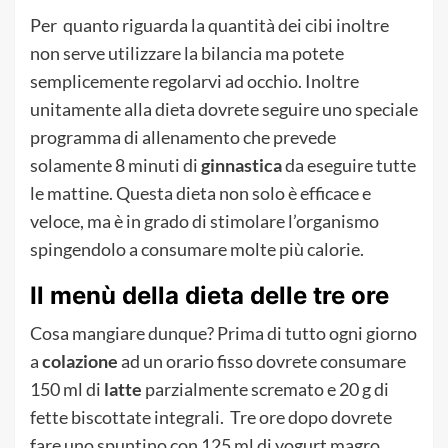
Per quanto riguarda la quantità dei cibi inoltre
non serve utilizzare la bilancia ma potete
semplicemente regolarvi ad occhio. Inoltre
unitamente alla dieta dovrete seguire uno speciale
programma di allenamento che prevede
solamente 8 minuti di
ginnastica
da eseguire tutte
le mattine. Questa dieta non solo è efficace e
veloce, ma è in grado di stimolare l’organismo
spingendolo a consumare molte più calorie.
Il menù della dieta delle tre ore
Cosa mangiare dunque? Prima di tutto ogni giorno
a
colazione
ad un orario fisso dovrete consumare
150 ml di
latte
parzialmente scremato e 20 g di
fette biscottate integrali. Tre ore dopo dovrete
fare uno spuntino con 125 ml di yogurt magro