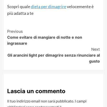
Scopri quale
dieta per dimagrire
velocemente è
più adatta a te
Post
Previous
Come evitare di mangiare di notte e non
Navigation
ingrassare
Next
Gli arancini light per dimagrire senza rinunciare al
gusto
Lascia un commento
Il tuo indirizzo email non sarà pubblicato.
I campi
obbligatori sono contrassegnati
*