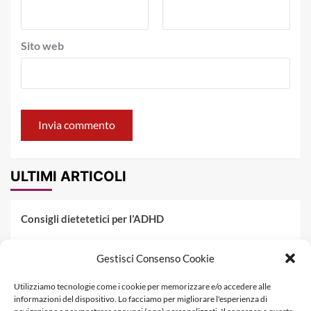
Sito web
ULTIMI ARTICOLI
Consigli dietetetici per l’ADHD
Pranzo al sacco estivo: 5 idee di pasta fredda
Gestisci Consenso Cookie
Dieta PKU: Gestione Professionale degli Alimenti nella
Utilizziamo tecnologie come i cookie per memorizzare e/o accedere alle
Fenilchetonuria
informazioni del dispositivo. Lo facciamo per migliorare l'esperienza di