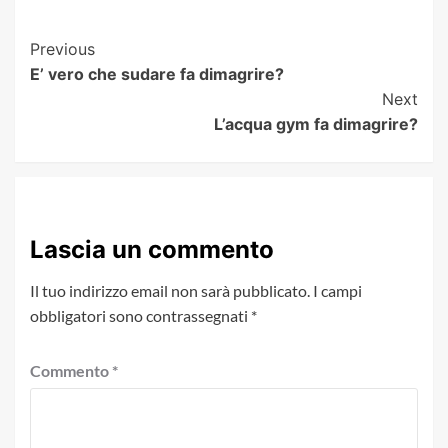
Post
Previous
E’ vero che sudare fa dimagrire?
Navigation
Next
L’acqua gym fa dimagrire?
Lascia un commento
Il tuo indirizzo email non sarà pubblicato.
I campi
obbligatori sono contrassegnati
*
Commento
*