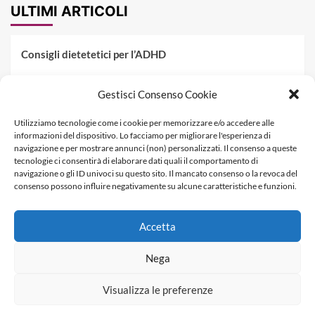
ULTIMI ARTICOLI
Consigli dietetetici per l’ADHD
Pranzo al sacco estivo: 5 idee di pasta fredda
Gestisci Consenso Cookie
Dieta PKU: Gestione Professionale degli Alimenti nella
Utilizziamo tecnologie come i cookie per memorizzare e/o accedere alle
Fenilchetonuria
informazioni del dispositivo. Lo facciamo per migliorare l'esperienza di
navigazione e per mostrare annunci (non) personalizzati. Il consenso a queste
Dieta militare: come funziona, opinioni e schema tipo per
tecnologie ci consentirà di elaborare dati quali il comportamento di
dimagrire in 3 giorni
navigazione o gli ID univoci su questo sito. Il mancato consenso o la revoca del
consenso possono influire negativamente su alcune caratteristiche e funzioni.
La dieta dei tre giorni
Accetta
Informativa Privacy
Contatti & Pubblicità
Nega
Visualizza le preferenze
Copyright © Dietagratis.com è un sito di proprietà di