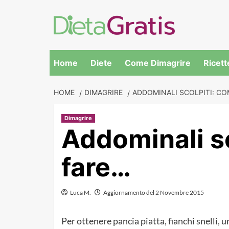
Skip
to
content
Home
Diete
Come Dimagrire
Ricett
HOME
DIMAGRIRE
ADDOMINALI SCOLPITI: CO
Dimagrire
Addominali s
fare…
Luca M.
Aggiornamento del 2 Novembre 2015
Per ottenere pancia piatta,
fianchi snelli, 