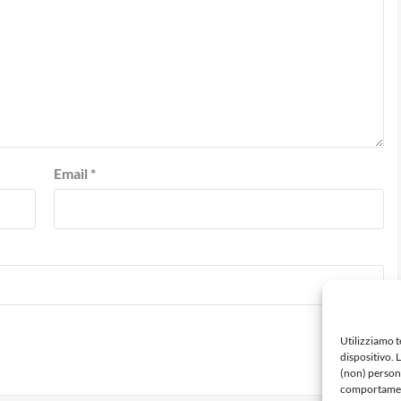
Email
*
Utilizziamo 
dispositivo. 
(non) persona
comportamento