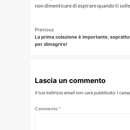
non dimenticare di espirare quando ti sollev
Post
Previous
La prima colazione è importante, soprattu
Navigation
per dimagrire!
Lascia un commento
Il tuo indirizzo email non sarà pubblicato.
I camp
Commento
*