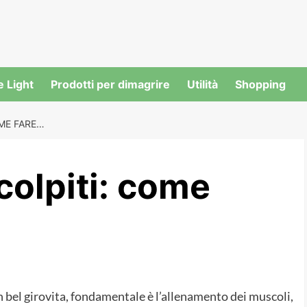
e Light
Prodotti per dimagrire
Utilità
Shopping
ME FARE…
colpiti: come
un bel girovita, fondamentale è l’allenamento dei muscoli,