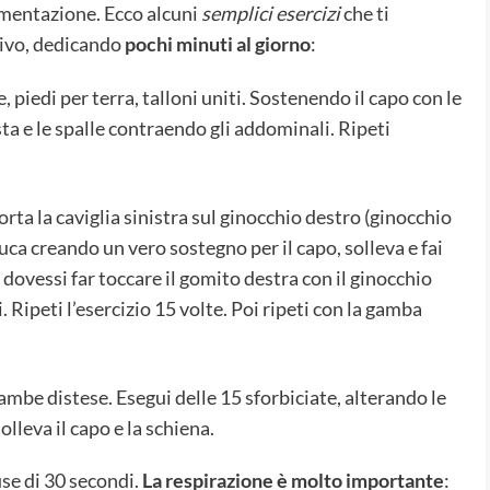
imentazione. Ecco alcuni
semplici esercizi
che ti
tivo, dedicando
pochi minuti al giorno
:
 piedi per terra, talloni uniti. Sostenendo il capo con le
sta e le spalle contraendo gli addominali. Ripeti
orta la caviglia sinistra sul ginocchio destro (ginocchio
nuca creando un vero sostegno per il capo, solleva e fai
 dovessi far toccare il gomito destra con il ginocchio
i. Ripeti l’esercizio 15 volte. Poi ripeti con la gamba
ambe distese. Esegui delle 15 sforbiciate, alterando le
lleva il capo e la schiena.
use di 30 secondi.
La respirazione è molto importante
: