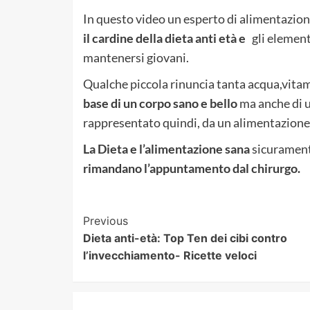
In questo video un esperto di alimentazion
il cardine della dieta anti età e
gli element
mantenersi giovani.
Qualche piccola rinuncia tanta acqua,vitamin
base di un corpo sano e bello
ma anche di un
rappresentato quindi, da un alimentazione
La Dieta e l’alimentazione sana
sicuramente
rimandano l’appuntamento dal chirurgo.
Post
Previous
Dieta anti-età: Top Ten dei cibi contro
Navigation
l’invecchiamento- Ricette veloci