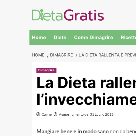
Skip
to
content
Home
Diete
Come Dimagrire
Ricett
HOME
DIMAGRIRE
LA DIETA RALLENTA E PRE
Dimagrire
La Dieta rall
l’invecchiam
Carrie
Aggiornamento del 31 Luglio 2013
Mangiare bene e in modo sano
non da bene