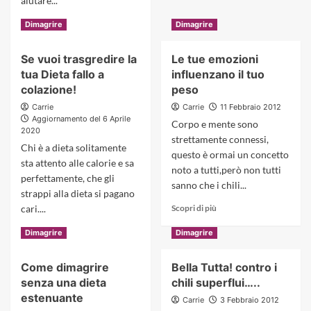
aiutare...
about
La
Read
Scopri di più
Dimagrire
Dimagrire
Dieta
more
in
about
Gruppo
Se vuoi trasgredire la
Le tue emozioni
Irisina,il
è
tua Dieta fallo a
influenzano il tuo
nuovo
più
ormone
colazione!
peso
efficace
per
Carrie
Carrie
11 Febbraio 2012
dimagrire
Aggiornamento del 6 Aprile
Corpo e mente sono
2020
strettamente connessi,
Chi è a dieta solitamente
questo è ormai un concetto
sta attento alle calorie e sa
noto a tutti,però non tutti
perfettamente, che gli
sanno che i chili...
strappi alla dieta si pagano
Read
cari....
Scopri di più
more
Read
Scopri di più
about
Dimagrire
Dimagrire
more
Le
about
tue
Come dimagrire
Bella Tutta! contro i
Se
emozioni
senza una dieta
chili superflui…..
vuoi
influenzano
trasgredire
estenuante
il
Carrie
3 Febbraio 2012
la