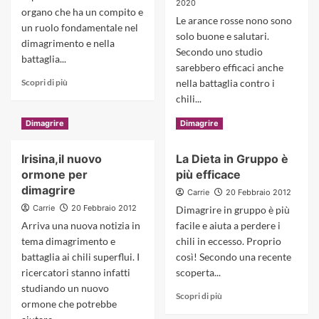
Obesita’
2020
organo che ha un compito e
Le arance rosse nono sono
un ruolo fondamentale nel
solo buone e salutari.
dimagrimento e nella
Secondo uno studio
battaglia...
sarebbero efficaci anche
Read
Scopri di più
nella battaglia contro i
more
chili...
about
Read
Il
Scopri di più
Dimagrire
Dimagrire
more
cuore
about
aiuta
Irisina,il nuovo
La Dieta in Gruppo è
Succo
il
ormone per
più efficace
di
metabolismo
arance
dimagrire
basale
Carrie
20 Febbraio 2012
rosse
Carrie
20 Febbraio 2012
Dimagrire in gruppo è più
per
Arriva una nuova notizia in
facile e aiuta a perdere i
dimagrire
tema dimagrimento e
chili in eccesso. Proprio
battaglia ai chili superflui. I
così! Secondo una recente
ricercatori stanno infatti
scoperta...
studiando un nuovo
Read
Scopri di più
ormone che potrebbe
more