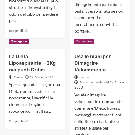
ricercatori olandesi si può
Ecco
per
dimagrimento parte dalla
quanto
Perdere
sfruttare l'intensità degli
testa. Spesso infatti se non
c’è
Peso
odori del cibo per perdere
siamo pronti e
di
peso...
vero
mentalmente convinti a
Read
Scopri di più
portare...
more
Read
Scopri di più
about
Dimagrire
Dimagrire
more
L’odore
about
del
La Dieta
Usa le mani per
Io
Cibo
Lipoaspirante: -3Kg
Dimagrire
non:Le
Ti
Parole
nei punti Critici
Velocemente
Aiuta
Per
a
Carrie
12 Marzo 2012
Carrie
Perdere
Dimagrire
Aggiornamento del 13 Aprile
Spesso quando si segue una
Peso
2020
Dieta può succedere che
Volete dimagrire
nonostante, i sacrifici le
velocemente e non sapete
rinunce e il regime
come fare?Dieta, fitness,
ipocalorico i risultati...
massaggi, trattamenti anti-
Read
Scopri di più
cellulite etc etc. Tante le
more
strategie usate per
about
perdere...