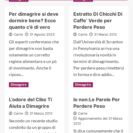
Per dimagrire si deve
Estratto Di Chicchi Di
dormire bene? Ecco
Caffe’ Verde per
quanto c’è di vero
Perdere Peso
Carrie
31 Agosto 2023
Carrie
31 Marzo 2012
Gli esperti confermano che
Dall'Università di Scranton
per dimagrire non basta
in Pensylvania arriva una
solamente un corretto
rivoluzionaria novità in
regime alimentare e un pò
termini di dimagrimento.
di movimento. Anche il
Per perdere peso,rimettersi
riposo...
in forma e dire addio...
Read
Read
Scopri di più
Scopri di più
Dimagrire
Dimagrire
more
more
about
about
L’odore del Cibo Ti
Io non:Le Parole Per
Per
Estratto
Aiuta a Dimagrire
Perdere Peso
dimagrire
Di
si
Chicchi
Carrie
31 Marzo 2012
Carrie
deve
Di
Aggiornamento del 31 Marzo
Secondo un recente studio
dormire
Caffe’
2012
condotto da un gruppo di
bene?
Verde
Si dice comunemente che il