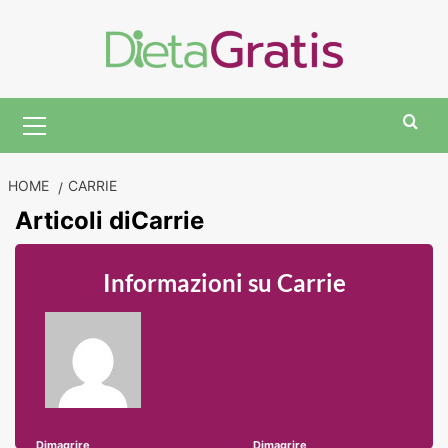
Skip
to
content
Primary
Menu
HOME
CARRIE
Articoli di
Carrie
Informazioni su Carrie
Dimagrire
Dimagrire