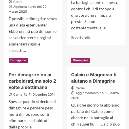
tuo
Carrie
La battaglia contro il peso,
tua
peso
Aggiornamento del 20
contro i chili di troppo è
Dieta
Marzo 2020
una cosa che si impara
fallo
È possibile dimagrire senza
a
presto. Siamo
una dieta estenuante?
colazione!
costantemente, alla...
Ebbene sì, si può dimagrire
Read
senza ricorrere a regimi
Scopri di più
more
alimentari rigidi e
about
ristretti....
Bella
Tutta!
Read
Scopri di più
Dimagrire
Dimagrire
contro
more
i
about
Per dimagrire no ai
Calcio e Magnesio ti
chili
Come
carboidrati,ma solo 2
aiutano a Dimagrire
superflui…..
dimagrire
senza
volte a settimana
Carrie
una
Aggiornamento del 19 Marzo
Carrie
11 Dicembre 2011
dieta
2020
Spesso quando si decide di
estenuante
Qualche giorno fa abbiamo
dimagrire e perdere peso
parlato del Calcio come
molti di noi, sono soliti
alleato nella battaglia ai
eliminare i carboidrati
chili superflui. Il Calcio può
dalla propria