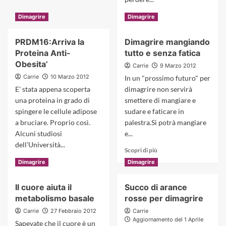
La
Dieta
Read
Scopri di più
Dimagrire
Dimagrire
Lipoaspirante:
more
-3Kg
about
PRDM16:Arriva la
Dimagrire mangiando
nei
Usa
Proteina Anti-
punti
tutto e senza fatica
le
Critici
mani
Obesita’
Carrie
9 Marzo 2012
per
Carrie
10 Marzo 2012
In un "prossimo futuro" per
Dimagrire
E' stata appena scoperta
dimagrire non servirà
Velocemente
una proteina in grado di
smettere di mangiare e
spingere le cellule adipose
sudare e faticare in
a bruciare. Proprio così.
palestra.Si potrà mangiare
Alcuni studiosi
e...
dell’Università...
Read
Scopri di più
more
Read
Scopri di più
Dimagrire
Dimagrire
about
more
Dimagrire
about
Il cuore aiuta il
Succo di arance
mangiando
PRDM16:Arriva
tutto
metabolismo basale
rosse per dimagrire
la
e
Proteina
Carrie
27 Febbraio 2012
Carrie
senza
Anti-
Aggiornamento del 1 Aprile
Sapevate che il cuore è un
fatica