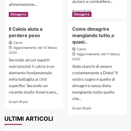
aiutare a combattere...
alimentazione....
Read
Scopri di più
Read
Scopri di più
Dimagrire
Dimagrire
more
more
about
about
Calcio
Il Calcio aiuta a
Come dimagrire
Per
e
perdere peso
mangiando tutto,o
dimagrire
Magnesio
no
quasi..
Carrie
ti
ai
Aggiornamento del 10 Marzo
aiutano
Carrie
carboidrati,ma
2020
Aggiornamento del 11 Marzo
a
solo
2020
Secondo alcuni esperti
Dimagrire
2
nutrizionisti il calcio è un
Siete stanchi di essere
volte
elemento fondamentale
costantemente a Dieta? Il
a
nella battaglia ai chili
vostro sogno è quello di
settimana
superflui. Secondo un
dimagrire senza dieta
recente studio Americano...
mangiando tutto quello
che...
Read
Scopri di più
more
Read
Scopri di più
about
more
ULTIMI ARTICOLI
Il
about
Calcio
Come
aiuta
dimagrire