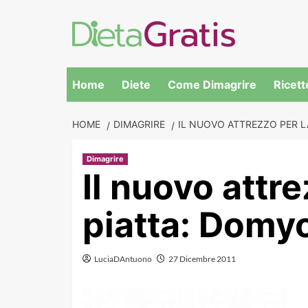
Skip
to
content
Home
Diete
Come Dimagrire
Ricett
HOME
DIMAGRIRE
IL NUOVO ATTREZZO PER L
Dimagrire
Il nuovo attr
piatta: Domy
LuciaDAntuono
27 Dicembre 2011