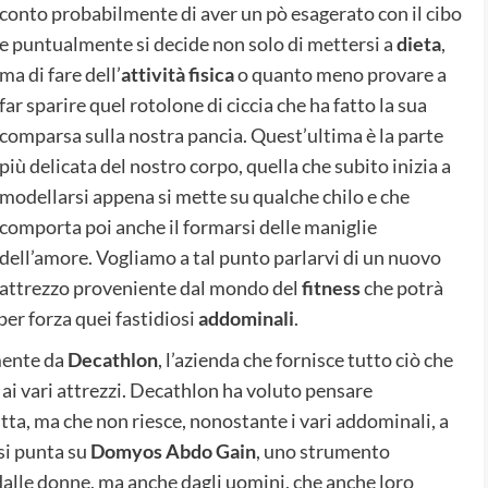
conto probabilmente di aver un pò esagerato con il cibo
e puntualmente si decide non solo di mettersi a
dieta
,
ma di fare dell’
attività fisica
o quanto meno provare a
far sparire quel rotolone di ciccia che ha fatto la sua
comparsa sulla nostra pancia. Quest’ultima è la parte
più delicata del nostro corpo, quella che subito inizia a
modellarsi appena si mette su qualche chilo e che
comporta poi anche il formarsi delle maniglie
dell’amore. Vogliamo a tal punto parlarvi di un nuovo
attrezzo proveniente dal mondo del
fitness
che potrà
per forza quei fastidiosi
addominali
.
amente da
Decathlon
, l’azienda che fornisce tutto ciò che
 ai vari attrezzi. Decathlon ha voluto pensare
iatta, ma che non riesce, nonostante i vari addominali, a
 si punta su
Domyos Abdo Gain
, uno strumento
dalle donne, ma anche dagli uomini, che anche loro