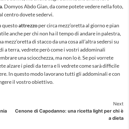
a
. Domyos Abdo Gian, da come potete vedere nella foto,
al centro dovete sedervi.
u questo
attrezzo
per circa mezz’oretta al giorno e pian
 utile anche per chi non ha il tempo di andare in palestra,
a mezz’oretta di stacco da una cosa all’altra sedersi su
edi a terra, vedrete però come i vostri addominali
mbrare una sciocchezza, ma non lo è. Se poi vorrete
te alzare i piedi da terra e lì vedrete come sarà difficile
ere. In questo modo lavorano tutti gli addominali e con
gere il vostro obiettivo.
Next
rnia
Cenone di Capodanno: una ricetta light per chi è
a dieta