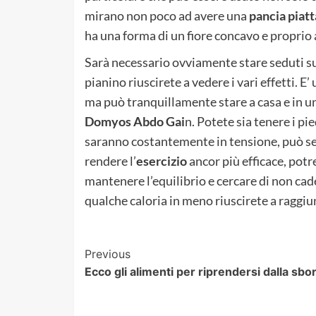
mirano non poco ad avere una
pancia piatt
ha una forma di un fiore concavo e proprio 
Sarà necessario ovviamente stare seduti s
pianino riuscirete a vedere i vari effetti. E’
ma può tranquillamente stare a casa e in un
Domyos Abdo Gai
n. Potete sia tenere i pi
saranno costantemente in tensione, può se
rendere l’
esercizio
ancor più efficace, potre
mantenere l’equilibrio e cercare di non cad
qualche caloria in meno riuscirete a raggiun
Post
Previous
Ecco gli alimenti per riprendersi dalla sbo
Navigation