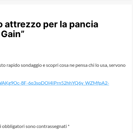
o attrezzo per la pancia
 Gain
”
o rapido sondaggio e scopri cosa ne pensa chi lo usa, servono
/d/1WAKg9Oc-8F-6q3spDOl4IPrn52hhYQ6y_WZMfpA2-
i obbligatori sono contrassegnati
*