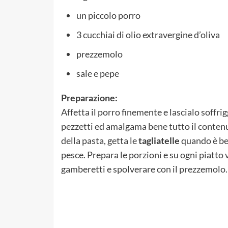
un piccolo porro
3 cucchiai di olio extravergine d’oliva
prezzemolo
sale e pepe
Preparazione:
Affetta il porro finemente e lascialo soffrig
pezzetti ed amalgama bene tutto il contenut
della pasta, getta le
tagliatelle
quando è ben 
pesce. Prepara le porzioni e su ogni piatto v
gamberetti e spolverare con il prezzemolo.