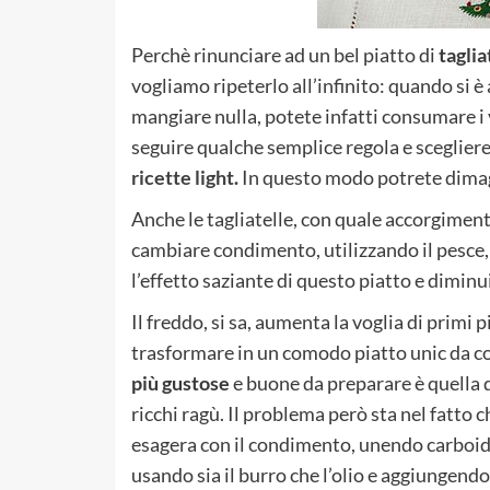
Perchè rinunciare ad un bel piatto di
taglia
vogliamo ripeterlo all’infinito: quando si è
mangiare nulla, potete infatti consumare i v
seguire qualche semplice regola e scegliere
ricette light
.
In questo modo potrete dimagr
Anche le tagliatelle, con quale accorgimen
cambiare condimento, utilizzando il pesce, 
l’effetto saziante di questo piatto e diminui
Il freddo, si sa, aumenta la voglia di primi p
trasformare in un comodo piatto unic da c
più gustose
e buone da preparare è quella d
ricchi ragù. Il problema però sta nel fatto c
esagera con il condimento, unendo carboidr
usando sia il burro che l’olio e aggiungend