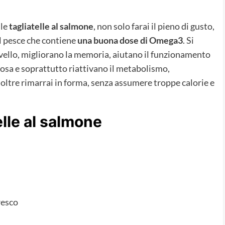
le
tagliatelle al salmone
, non solo farai il pieno di gusto,
el pesce che contiene
una buona dose di Omega3
. Si
rvello, migliorano la memoria, aiutano il funzionamento
inosa e soprattutto riattivano il metabolismo,
noltre rimarrai in forma, senza assumere troppe calorie e
elle al salmone
resco