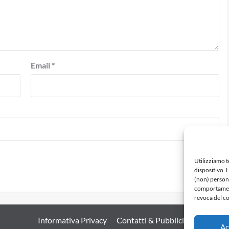
Email
*
Utilizziamo 
dispositivo. 
(non) persona
comportamento
revoca del co
Informativa Privacy
Contatti & Pubblicità
Ac