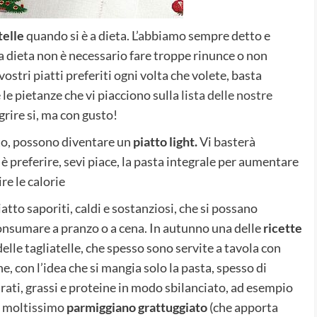
telle
quando si è a dieta. L’abbiamo sempre detto e
 a dieta non è necessario fare troppe rinunce o non
ostri piatti preferiti ogni volta che volete, basta
 le pietanze che vi piacciono sulla
lista delle nostre
ire si, ma con gusto!
to, possono diventare un
piatto light.
Vi basterà
è preferire, sevi piace, la pasta integrale per aumentare
re le calorie
iatto saporiti, caldi e sostanziosi, che si possano
onsumare a pranzo o a cena. In autunno una delle
ricette
elle tagliatelle, che spesso sono servite a tavola con
he, con l’idea che si mangia solo la pasta, spesso di
ati, grassi e proteine in modo sbilanciato, ad esempio
o moltissimo
parmiggiano grattuggiato
(che apporta