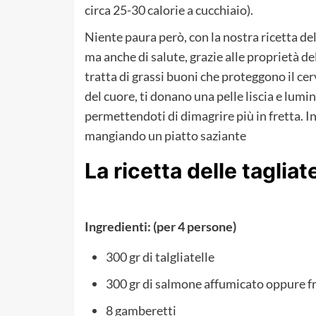
circa 25-30 calorie a cucchiaio).
Niente paura però, con la nostra ricetta del
ma anche di salute, grazie alle proprietà d
tratta di grassi buoni che proteggono il ce
del cuore, ti donano una pelle liscia e lum
permettendoti di dimagrire più in fretta. I
mangiando un piatto saziante
La ricetta delle tagliat
Ingredienti: (per 4 persone)
300 gr di talgliatelle
300 gr di salmone affumicato oppure f
8 gamberetti