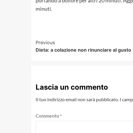
portando a bollore per altri 20 minuti. Aggi
minuti.
Post
Previous
Dieta: a colazione non rinunciare al gusto
Navigation
Lascia un commento
Il tuo indirizzo email non sarà pubblicato.
I camp
Commento
*