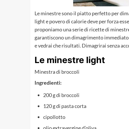
Le minestre sono il piatto perfetto per dim
light e povero di calorie deve per forza esse
proponiamo una serie di ricette di minestre
garantiscono un dimagrimento immediato. P
e vedrai che risultati. Dimagrirai senza ac
Le minestre light
Minestra di broccoli
Ingredienti:
200 g di broccoli
120 g di pasta corta
cipollotto
olio extravergine d’oliva