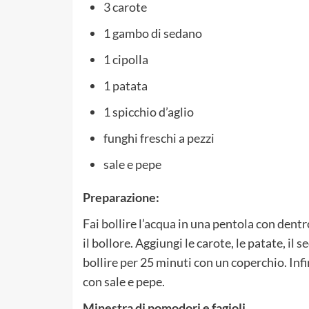
3 carote
1 gambo di sedano
1 cipolla
1 patata
1 spicchio d’aglio
funghi freschi a pezzi
sale e pepe
Preparazione:
Fai bollire l’acqua in una pentola con dent
il bollore. Aggiungi le carote, le patate, il se
bollire per 25 minuti con un coperchio. Infi
con sale e pepe.
Minestra di pomodori e fagioli