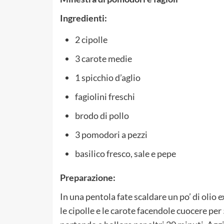
Ingredienti:
2 cipolle
3 carote medie
1 spicchio d’aglio
fagiolini freschi
brodo di pollo
3 pomodori a pezzi
basilico fresco, sale e pepe
Preparazione:
In una pentola fate scaldare un po’ di olio 
le cipolle e le carote facendole cuocere per 5