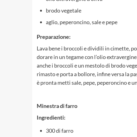
brodo vegetale
aglio, peperoncino, sale e pepe
Preparazione:
Lava bene i broccoli e dividili in cimette, poi
dorare in un tegame con l’olio extravergine 
anche i broccoli e un mestolo di brodo veget
rimasto e porta a bollore, infine versa la p
è pronta metti sale, pepe, peperoncino e un f
Minestra di farro
Ingredienti:
300 di farro