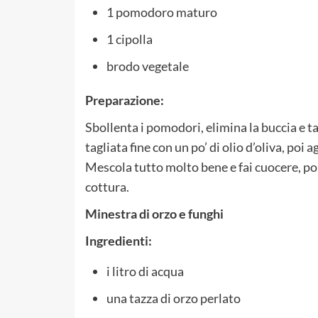
1 pomodoro maturo
1 cipolla
brodo vegetale
Preparazione:
Sbollenta i pomodori, elimina la buccia e tag
tagliata fine con un po’ di olio d’oliva, poi
Mescola tutto molto bene e fai cuocere, poi
cottura.
Minestra di orzo e funghi
Ingredienti:
i litro di acqua
una tazza di orzo perlato