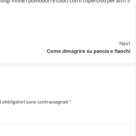
ungi infine i pomodori e cuoci con il coperchio per altri 5
Next
Come dimagrire su pancia e fianchi
i obbligatori sono contrassegnati
*