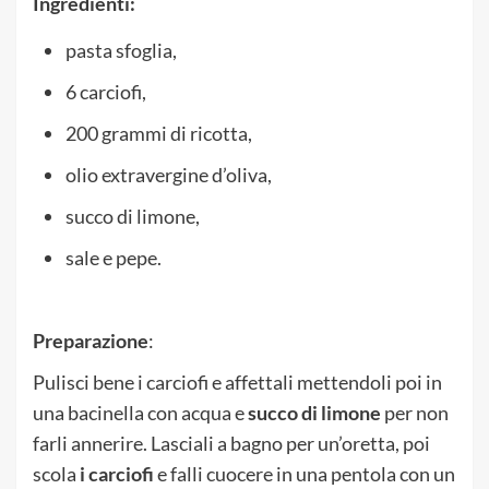
Ingredienti:
pasta sfoglia,
6 carciofi,
200 grammi di ricotta,
olio extravergine d’oliva,
succo di limone,
sale e pepe.
Preparazione
:
Pulisci bene i carciofi e affettali mettendoli poi in
una bacinella con acqua e
succo di limone
per non
farli annerire. Lasciali a bagno per un’oretta, poi
scola
i carciofi
e falli cuocere in una pentola con un