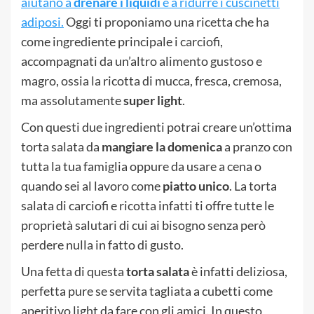
aiutano a
drenare i liquidi
e a ridurre i cuscinetti
adiposi.
Oggi ti proponiamo una ricetta che ha
come ingrediente principale i carciofi,
accompagnati da un’altro alimento gustoso e
magro, ossia la ricotta di mucca, fresca, cremosa,
ma assolutamente
super light
.
Con questi due ingredienti potrai creare un’ottima
torta salata da
mangiare la domenica
a pranzo con
tutta la tua famiglia oppure da usare a cena o
quando sei al lavoro come
piatto unico
. La torta
salata di carciofi e ricotta infatti ti offre tutte le
proprietà salutari di cui ai bisogno senza però
perdere nulla in fatto di gusto.
Una fetta di questa
torta salata
è infatti deliziosa,
perfetta pure se servita tagliata a cubetti come
aperitivo light da fare con gli amici. In questo