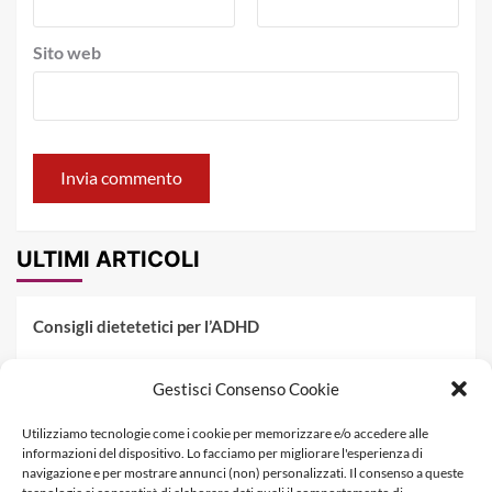
Sito web
ULTIMI ARTICOLI
Consigli dietetetici per l’ADHD
Pranzo al sacco estivo: 5 idee di pasta fredda
Gestisci Consenso Cookie
Dieta PKU: Gestione Professionale degli Alimenti nella
Utilizziamo tecnologie come i cookie per memorizzare e/o accedere alle
Fenilchetonuria
informazioni del dispositivo. Lo facciamo per migliorare l'esperienza di
navigazione e per mostrare annunci (non) personalizzati. Il consenso a queste
Dieta militare: come funziona, opinioni e schema tipo per