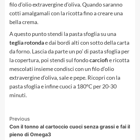
filo d’olio extravergine d’oliva. Quando saranno
cotti amalgamali con la ricotta fino a creare una
bella crema.
A questo punto stendi la pasta sfoglia su una
teglia rotonda
e dai bordi alti con sotto della carta
da forno. Lascia da parte un po’ di pasta sfoglia per
la copertura, poi stendi sul fondo
carciofi
e ricotta
mescolati insieme condisci con un filo d’olio
extravergine d’oliva, sale e pepe. Ricopri con la
pasta sfoglia e infine cuoci a 180°C per 20-30
minuti.
Post
Previous
Con il tonno al cartoccio cuoci senza grassi e fai il
Navigation
pieno di Omega3