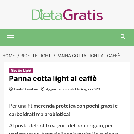
Skip
to
content
Primary
Menu
HOME
RICETTE LIGHT
PANNA COTTA LIGHT AL CAFFÈ
Ricette Light
Panna cotta light al caffè
Paola Stavolone
Aggiornamento del 4 Giugno 2020
Per una fit
merenda proteica con pochi grassi e
carboidrati
ma
probiotica
!
Al posto del solito yogurt del pomeriggio, per
variare
un po’ è possibile sbizzarrirsi in cucina e