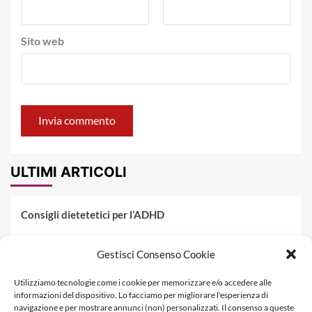
Sito web
ULTIMI ARTICOLI
Consigli dietetetici per l’ADHD
Pranzo al sacco estivo: 5 idee di pasta fredda
Gestisci Consenso Cookie
Dieta PKU: Gestione Professionale degli Alimenti nella
Utilizziamo tecnologie come i cookie per memorizzare e/o accedere alle
Fenilchetonuria
informazioni del dispositivo. Lo facciamo per migliorare l'esperienza di
navigazione e per mostrare annunci (non) personalizzati. Il consenso a queste