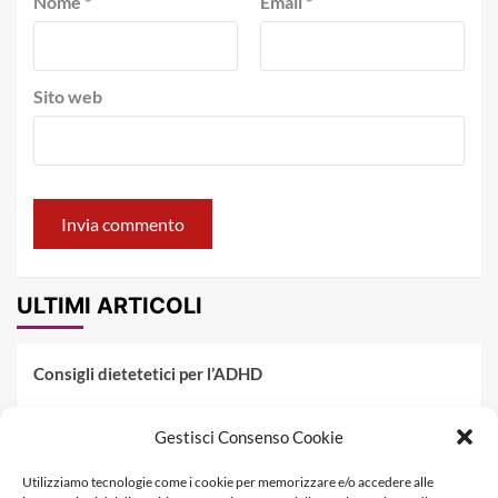
Nome
*
Email
*
Sito web
ULTIMI ARTICOLI
Consigli dietetetici per l’ADHD
Pranzo al sacco estivo: 5 idee di pasta fredda
Gestisci Consenso Cookie
Dieta PKU: Gestione Professionale degli Alimenti nella
Utilizziamo tecnologie come i cookie per memorizzare e/o accedere alle
Fenilchetonuria