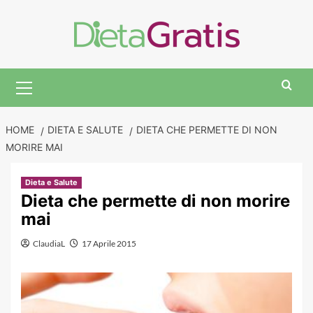
Skip
to
content
Primary
Menu
HOME
DIETA E SALUTE
DIETA CHE PERMETTE DI NON
MORIRE MAI
Dieta e Salute
Dieta che permette di non morire
mai
ClaudiaL
17 Aprile 2015