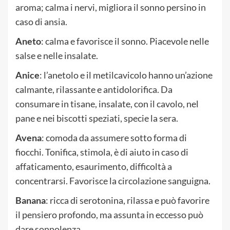
aroma; calma i nervi, migliora il sonno persino in
caso di ansia.
Aneto
: calma e favorisce il sonno. Piacevole nelle
salse e nelle insalate.
Anice
: l’anetolo e il metilcavicolo hanno un’azione
calmante, rilassante e antidolorifica. Da
consumare in tisane, insalate, con il cavolo, nel
pane e nei biscotti speziati, specie la sera.
Avena
: comoda da assumere sotto forma di
fiocchi. Tonifica, stimola, è di aiuto in caso di
affaticamento, esaurimento, difficoltà a
concentrarsi. Favorisce la circolazione sanguigna.
Banana
: ricca di serotonina, rilassa e può favorire
il pensiero profondo, ma assunta in eccesso può
dare sonnolenza.