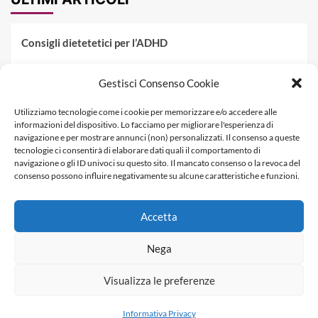
Consigli dietetetici per l’ADHD
Pranzo al sacco estivo: 5 idee di pasta fredda
Gestisci Consenso Cookie
Dieta PKU: Gestione Professionale degli Alimenti nella
Utilizziamo tecnologie come i cookie per memorizzare e/o accedere alle
Fenilchetonuria
informazioni del dispositivo. Lo facciamo per migliorare l'esperienza di
navigazione e per mostrare annunci (non) personalizzati. Il consenso a queste
Dieta militare: come funziona, opinioni e schema tipo per
tecnologie ci consentirà di elaborare dati quali il comportamento di
dimagrire in 3 giorni
navigazione o gli ID univoci su questo sito. Il mancato consenso o la revoca del
consenso possono influire negativamente su alcune caratteristiche e funzioni.
La dieta dei tre giorni
Accetta
Informativa Privacy
Contatti & Pubblicità
Nega
Visualizza le preferenze
Copyright © Dietagratis.com è un sito di proprietà di
SEOWEBBS SRL - REA: LE 278983 - P.Iva 04278590759
Informativa Privacy