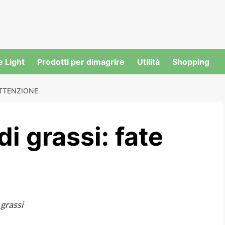
e Light
Prodotti per dimagrire
Utilità
Shopping
ATTENZIONE
i grassi: fate
 grassi