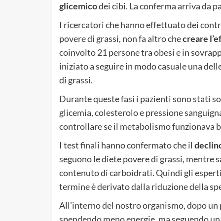
glicemico
dei cibi. La conferma arriva da p
I ricercatori che hanno effettuato dei contro
povere di grassi, non fa altro che
creare l’e
coinvolto 21 persone tra obesi e in sovrap
iniziato a seguire in modo casuale una de
di grassi.
Durante queste fasi i pazienti sono stati sot
glicemia, colesterolo e pressione sanguigna,
controllare se il metabolismo funzionava 
I test finali hanno confermato che il
declino
seguono le diete povere di grassi, mentre 
contenuto di carboidrati. Quindi gli espert
termine è derivato dalla riduzione della s
All’interno del nostro organismo, dopo un p
spendendo meno energie, ma seguendo una 