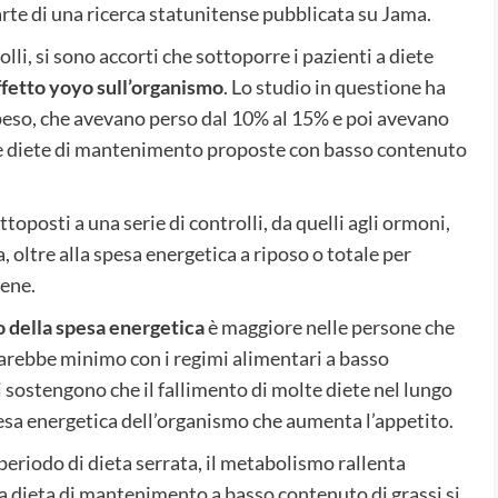
arte di una ricerca statunitense pubblicata su Jama.
lli, si sono accorti che sottoporre i pazienti a diete
ffetto yoyo sull’organismo
. Lo studio in questione ha
peso, che avevano perso dal 10% al 15% e poi avevano
lle diete di mantenimento proposte con basso contenuto
toposti a una serie di controlli, da quelli agli ormoni,
 oltre alla spesa energetica a riposo o totale per
bene.
 della spesa energetica
è maggiore nelle persone che
sarebbe minimo con i regimi alimentari a basso
i sostengono che il fallimento di molte diete nel lungo
pesa energetica dell’organismo che aumenta l’appetito.
eriodo di dieta serrata, il metabolismo rallenta
dieta di mantenimento a basso contenuto di grassi si