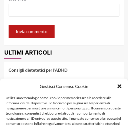
ULTIMI ARTICOLI
Consigli dietetetici per l’ADHD
Pranzo al sacco estivo: 5 idee di pasta fredda
Gestisci Consenso Cookie
Dieta PKU: Gestione Professionale degli Alimenti nella
Utilizziamo tecnologie come i cookie per memorizzare e/o accedere alle
Fenilchetonuria
informazioni del dispositivo. Lo facciamo per migliorare l'esperienza di
navigazione e per mostrare annunci (non) personalizzati. Il consenso a queste
Dieta militare: come funziona, opinioni e schema tipo per
tecnologie ci consentirà di elaborare dati quali il comportamento di
dimagrire in 3 giorni
navigazione o gli ID univoci su questo sito. Il mancato consenso o la revoca del
consenso possono influire negativamente su alcune caratteristiche e funzioni.