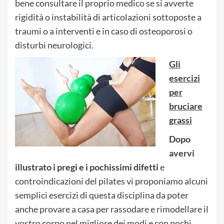
bene consultare il proprio medico se si avverte
rigidità o instabilità di articolazioni sottoposte a
traumi o a interventi e in caso di osteoporosi o
disturbi neurologici.
Gli
esercizi
per
bruciare
grassi
Dopo
avervi
illustrato i pregi e i pochissimi difetti
e
controindicazioni del pilates vi proponiamo alcuni
semplici esercizi di questa disciplina da poter
anche provare a casa per rassodare e rimodellare il
vostro corpo nel migliore dei modi e con pochi