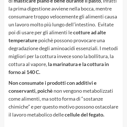
di
masticare piano e bene durante il pasto
, infatti
la prima digestione avviene nella bocca, mentre
consumare troppo velocemente gli alimenti causa
un lavoro molto più lungo dell’intestino. Evitate
poi di usare per gli alimenti le
cotture ad alte
temperature
poichè possono provocare una
degradazione degli aminoacidi essenziali. I metodi
migliori per la cottura invece sono la bollitura, la
cottura al vapore,
la marinatura e la cottura in
forno ai 140 C.
Non consumate i prodotti con additivi e
conservanti, poichè
non vengono metabolizzati
come alimenti, ma sotto forma di “sostanze
chimiche” e per questo motivo possono ostacolare
il lavoro metabolico delle
cellule del fegato.