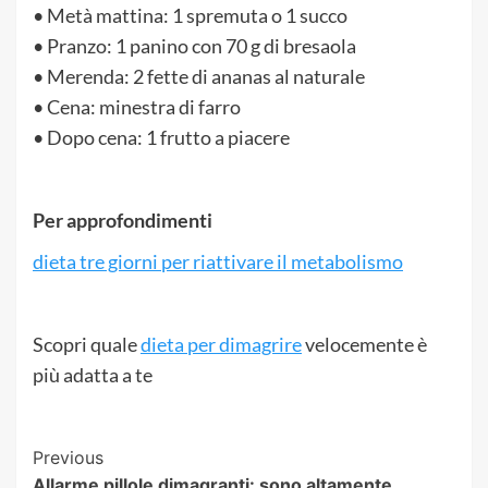
• Metà mattina: 1 spremuta o 1 succo
• Pranzo: 1 panino con 70 g di bresaola
• Merenda: 2 fette di ananas al naturale
• Cena: minestra di farro
• Dopo cena: 1 frutto a piacere
Per approfondimenti
dieta tre giorni per riattivare il metabolismo
Scopri quale
dieta per dimagrire
velocemente è
più adatta a te
Post
Previous
Allarme pillole dimagranti: sono altamente