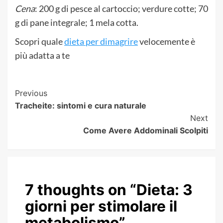
Cena
: 200 g di pesce al cartoccio; verdure cotte; 70
g di pane integrale; 1 mela cotta.
Scopri quale
dieta per dimagrire
velocemente è
più adatta a te
Post
Previous
Tracheite: sintomi e cura naturale
Navigation
Next
Come Avere Addominali Scolpiti
7 thoughts on “
Dieta: 3
giorni per stimolare il
metabolismo
”