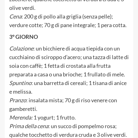
olive verdi.
Cena
: 200 g di pollo alla griglia (senza pelle);
verdure cotte; 70 g di pane integrale; 1 pera cotta.
3° GIORNO
Colazione
: un bicchiere di acqua tiepida con un
cucchiaino di sciroppo d’acero; una tazza di latte di
soia con caffè; 1 fetta di crostata alla frutta
preparata a casa o una brioche; 1 frullato di mele.
Spuntino
: una barretta di cereali; 1 tisana di anice
e melissa.
Pranzo
: insalata mista; 70 g di riso venere con
gamberetti.
Merenda:
1 yogurt; 1 frutto.
Prima della cena
: un succo di pompelmo rosa;
qualche tocchetto di verdura cruda e 3 olive verdi.