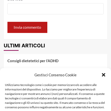
ULTIMI ARTICOLI
Consigli dietetetici per l’ADHD
Pranzo al sacco estivo: 5 idee di pasta fredda
Gestisci Consenso Cookie
Dieta PKU: Gestione Professionale degli Alimenti nella
Utilizziamo tecnologie come i cookie per memorizzare e/o accedere alle
Fenilchetonuria
informazioni del dispositivo. Lo facciamo per migliorare l'esperienza di
navigazione e per mostrare annunci (non) personalizzati. Il consenso a queste
Dieta militare: come funziona, opinioni e schema tipo per
tecnologie ci consentirà di elaborare dati quali il comportamento di
dimagrire in 3 giorni
navigazione o gli ID univoci su questo sito. Il mancato consenso o la revoca del
consenso possono influire negativamente su alcune caratteristiche e funzioni.