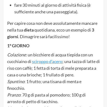
fare 30 minuti al giorno di attività fisica (è
sufficiente anche una passeggiata).
Per capire cosa non deve assolutamente mancare
nella tua
dieta
quotidiana, ecco un esempio di
3
giorni
. Dimagrire sarà facilissimo!
1° GIORNO
Colazione
: un bicchiere di acqua tiepida con un
cucchiaino di
sciroppo d’acero
; una tazza di latte di
riso con caffè; 1 fetta di torta di mele preparata a
casa o una brioche; 1 frullato di pere.
Spuntino
: 1 frutto; una tisana di menta e
finocchio.
Pranzo
: 70 g di pasta al pomodoro; 100 g di
arrosto di petto di tacchino.