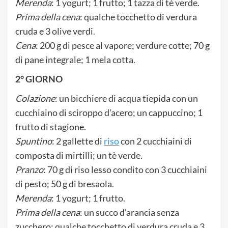
Merenda
: 1 yogurt; 1 frutto; 1 tazza di tè verde.
Prima della cena
: qualche tocchetto di verdura
cruda e 3 olive verdi.
Cena
: 200 g di pesce al vapore; verdure cotte; 70 g
di pane integrale; 1 mela cotta.
2° GIORNO
Colazione
: un bicchiere di acqua tiepida con un
cucchiaino di sciroppo d’acero; un cappuccino; 1
frutto di stagione.
Spuntino
: 2 gallette di
riso
con 2 cucchiaini di
composta di mirtilli; un tè verde.
Pranzo
: 70 g di riso lesso condito con 3 cucchiaini
di pesto; 50 g di bresaola.
Merenda
: 1 yogurt; 1 frutto.
Prima della cena
: un succo d’arancia senza
zucchero; qualche tocchetto di verdura cruda e 3