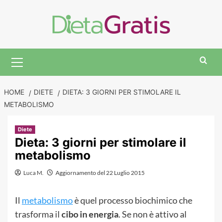
Skip
to
content
Primary
Menu
HOME
DIETE
DIETA: 3 GIORNI PER STIMOLARE IL
METABOLISMO
Diete
Dieta: 3 giorni per stimolare il
metabolismo
Luca M.
Aggiornamento del 22 Luglio 2015
Il
metabolismo
è quel processo biochimico che
trasforma il
cibo in energia
. Se non è attivo al