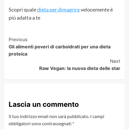
Scopri quale
dieta per dimagrire
velocemente è
più adatta a te
Post
Previous
Gli alimenti poveri di carboidrati per una dieta
Navigation
proteica
Next
Raw Vegan: la nuova dieta delle star
Lascia un commento
Il tuo indirizzo email non sarà pubblicato.
I campi
obbligatori sono contrassegnati
*