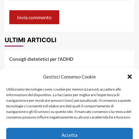
ULTIMI ARTICOLI
Consigli dietetetici per l’ADHD
Pranzo al sacco estivo: 5 idee di pasta fredda
Gestisci Consenso Cookie
Dieta PKU: Gestione Professionale degli Alimenti nella
Utilizziamo tecnologie come i cookie per memorizzare e/o accedere alle
Fenilchetonuria
informazioni del dispositivo. Lo facciamo per migliorare l'esperienza di
navigazione e per mostrare annunci (non) personalizzati. Il consenso a queste
Dieta militare: come funziona, opinioni e schema tipo per
tecnologie ci consentirà di elaborare dati quali il comportamento di
dimagrire in 3 giorni
navigazione o gli ID univoci su questo sito. Il mancato consenso o la revoca del
consenso possono influire negativamente su alcune caratteristiche e funzioni.
La dieta dei tre giorni
Accetta