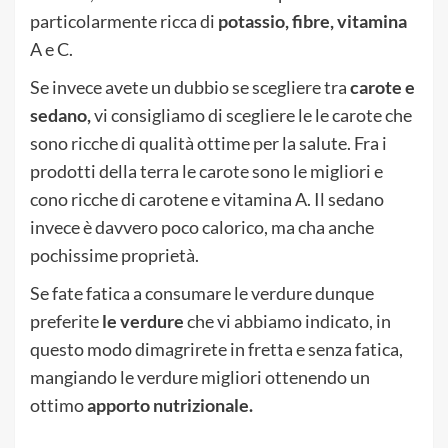
particolarmente ricca di
potassio, fibre, vitamina
A e C.
Se invece avete un dubbio se scegliere tra
carote e
sedano,
vi consigliamo di scegliere le le carote che
sono ricche di qualità ottime per la salute. Fra i
prodotti della terra le carote sono le migliori e
cono ricche di carotene e vitamina A. Il sedano
invece è davvero poco calorico, ma cha anche
pochissime proprietà.
Se fate fatica a consumare le verdure dunque
preferite
le verdure
che vi abbiamo indicato, in
questo modo dimagrirete in fretta e senza fatica,
mangiando le verdure migliori ottenendo un
ottimo
apporto nutrizionale.