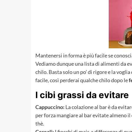
Mantenersi in forma è più facile se conosci
Vediamo dunque una lista di alimenti da e
chilo. Basta solo un po’ di rigore e la voglia
facile, così perderai qualche chilo dopo le
f
I cibi grassi da evitare
Cappuccino:
La colazione al bar è da evita
per forza mangiare al bar evitate almeno i
thè.
Cereali:
I fiocchi di mais,a differenza di q