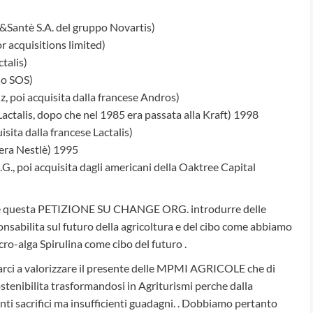
&Santè S.A. del gruppo Novartis)
or acquisitions limited)
talis)
lo SOS)
z, poi acquisita dalla francese Andros)
 Lactalis, dopo che nel 1985 era passata alla Kraft) 1998
isita dalla francese Lactalis)
zera Nestlè) 1995
G., poi acquisita dagli americani della Oaktree Capital
mite questa PETIZIONE SU CHANGE ORG. introdurre delle
sabilita sul futuro della agricoltura e del cibo come abbiamo
cro-alga Spirulina come cibo del futuro .
ci a valorizzare il presente delle MPMI AGRICOLE che di
stenibilita trasformandosi in Agriturismi perche dalla
ti sacrifici ma insufficienti guadagni. . Dobbiamo pertanto