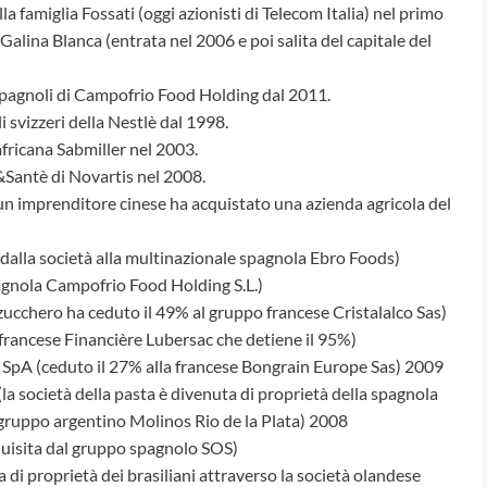
la famiglia Fossati (oggi azionisti di Telecom Italia) nel primo
alina Blanca (entrata nel 2006 e poi salita del capitale del
spagnoli di Campofrio Food Holding dal 2011.
i svizzeri della Nestlè dal 1998.
fricana Sabmiller nel 2003.
Santè di Novartis nel 2008.
 un imprenditore cinese ha acquistato una azienda agricola del
o dalla società alla multinazionale spagnola Ebro Foods)
agnola Campofrio Food Holding S.L.)
o zucchero ha ceduto il 49% al gruppo francese Cristalalco Sas)
 francese Financière Lubersac che detiene il 95%)
a SpA (ceduto il 27% alla francese Bongrain Europe Sas) 2009
a società della pasta è divenuta di proprietà della spagnola
 gruppo argentino Molinos Rio de la Plata) 2008
cquisita dal gruppo spagnolo SOS)
di proprietà dei brasiliani attraverso la società olandese