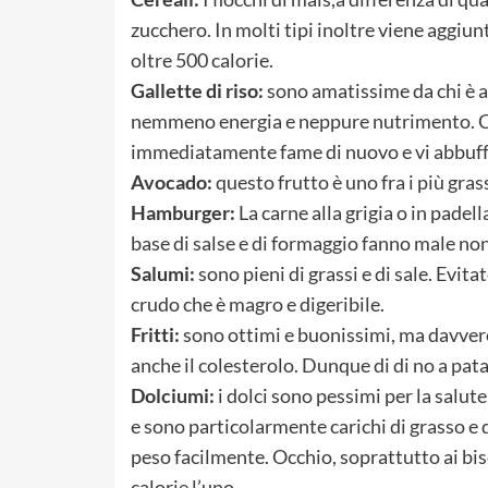
zucchero. In molti tipi inoltre viene aggiunt
oltre 500 calorie.
Gallette di riso:
sono amatissime da chi è a
nemmeno energia e neppure nutrimento. Ciò
immediatamente fame di nuovo e vi abbuff
Avocado:
questo frutto è uno fra i più grassi
Hamburger:
La carne alla grigia o in padel
base di salse e di formaggio fanno male non 
Salumi:
sono pieni di grassi e di sale. Evita
crudo che è magro e digeribile.
Fritti:
sono ottimi e buonissimi, ma davvero
anche il colesterolo. Dunque di di no a patati
Dolciumi:
i dolci sono pessimi per la salut
e sono particolarmente carichi di grasso e
peso facilmente. Occhio, soprattutto ai bis
calorie l’uno.