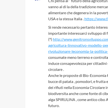
Chi pensa al ” futuro della agricoltu
vanno al di la della tradizione mercan
alimentare che degenera in la poverta
USA e la stessa Italia .
https://www
Si rende necessario pertanto interess
importante interessarci sviluppo di f
(°)
http://www.genitronsviluppo.com/
agricoltura-linnovativo-modello-pe
rivoluzionare-leconomia-la-politica-
consumate meno terreno e controllare 
induce consapevolezza per cittadini s
circolare .
Anche le proposte di Bio-Economia fin
bucce di patata , pomodori, e frutta
dei rifiuti nella Economia Circolare i
biodiversita anche come fonte di cib
alga SPIRULINA , come antico cibo At
futuro.