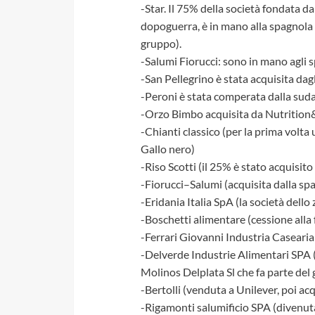
-Star. Il 75% della società fondata dal
dopoguerra, è in mano alla spagnola G
gruppo).
-Salumi Fiorucci: sono in mano agli 
-San Pellegrino è stata acquisita dagl
-Peroni è stata comperata dalla suda
-Orzo Bimbo acquisita da Nutrition&
-Chianti classico (per la prima volta
Gallo nero)
-Riso Scotti (il 25% è stato acquisit
-Fiorucci–Salumi (acquisita dalla sp
-Eridania Italia SpA (la società dell
-Boschetti alimentare (cessione alla
-Ferrari Giovanni Industria Caseari
-Delverde Industrie Alimentari SPA (l
Molinos Delplata Sl che fa parte del
-Bertolli (venduta a Unilever, poi a
-Rigamonti salumificio SPA (divenuta 