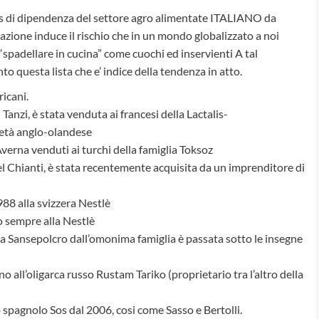
ends di dipendenza del settore agro alimentate ITALIANO da
azione induce il rischio che in un mondo globalizzato a noi
spadellare in cucina” come cuochi ed inservienti A tal
o questa lista che e’ indice della tendenza in atto.
icani.
Tanzi, è stata venduta ai francesi della Lactalis-
ietà anglo-olandese
 Averna venduti ai turchi della famiglia Toksoz
el Chianti, è stata recentemente acquisita da un imprenditore di
88 alla svizzera Nestlè
so sempre alla Nestlè
 a Sansepolcro dall’omonima famiglia è passata sotto le insegne
o all’oligarca russo Rustam Tariko (proprietario tra l’altro della
o spagnolo Sos dal 2006, cosi come Sasso e Bertolli.