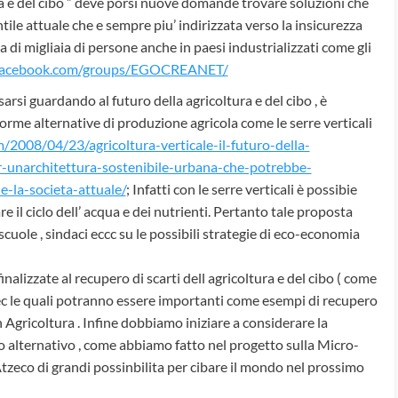
ra e del cibo ” deve porsi nuove domande trovare soluzioni che
tile attuale che e sempre piu’ indirizzata verso la insicurezza
 di migliaia di persone anche in paesi industrializzati come gli
.facebook.com/groups/EGOCREANET/
arsi guardando al futuro della agricoltura e del cibo , è
orme alternative di produzione agricola come le serre verticali
2008/04/23/agricoltura-verticale-il-futuro-della-
r-unarchitettura-sostenibile-urbana-che-potrebbe-
e-la-societa-attuale/
; Infatti con le serre verticali è possibie
il ciclo dell’ acqua e dei nutrienti. Pertanto tale proposta
cuole , sindaci eccc su le possibili strategie di eco-economia
alizzate al recupero di scarti dell agricoltura e del cibo ( come
 ec le quali potranno essere importanti come esempi di recupero
n Agricoltura . Infine dobbiamo iniziare a considerare la
o alternativo , come abbiamo fatto nel progetto sulla Micro-
zeco di grandi possinbilita per cibare il mondo nel prossimo