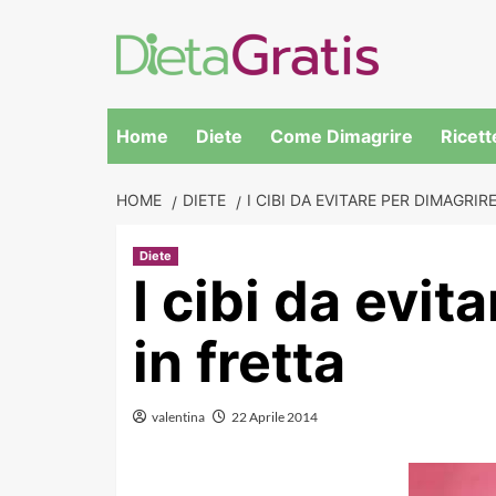
Skip
to
content
Home
Diete
Come Dimagrire
Ricett
HOME
DIETE
I CIBI DA EVITARE PER DIMAGRIR
Diete
I cibi da evit
in fretta
valentina
22 Aprile 2014