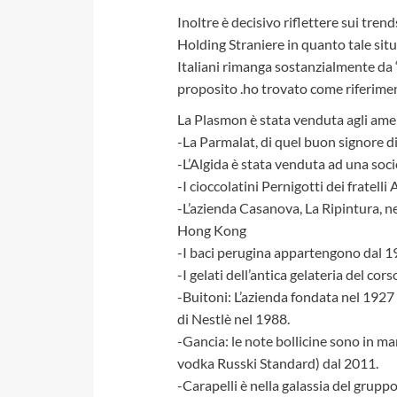
Inoltre è decisivo riflettere sui tr
Holding Straniere in quanto tale situ
Italiani rimanga sostanzialmente da “
proposito .ho trovato come riferiment
La Plasmon è stata venduta agli amer
-La Parmalat, di quel buon signore di 
-L’Algida è stata venduta ad una soc
-I cioccolatini Pernigotti dei fratelli
-L’azienda Casanova, La Ripintura, n
Hong Kong
-I baci perugina appartengono dal 19
-I gelati dell’antica gelateria del cor
-Buitoni: L’azienda fondata nel 1927
di Nestlè nel 1988.
-Gancia: le note bollicine sono in man
vodka Russki Standard) dal 2011.
-Carapelli è nella galassia del grupp