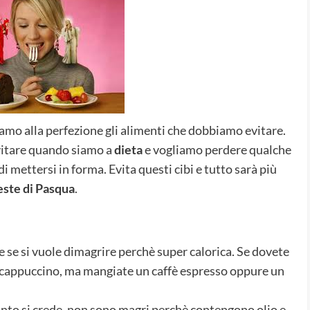
amo alla perfezione gli alimenti che dobbiamo evitare.
vitare quando siamo a
dieta
e vogliamo perdere qualche
 di mettersi in forma. Evita questi cibi e tutto sarà più
este di Pasqua
.
re se si vuole dimagrire perchè super calorica. Se dovete
l cappuccino, ma mangiate un caffè espresso oppure un
uanto si crede, non sono magri perchè contengono olio e