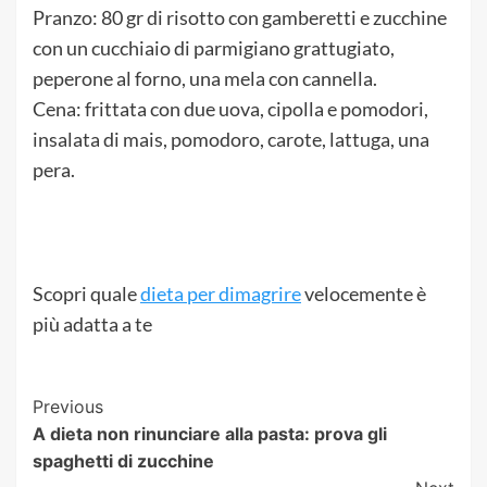
Pranzo: 80 gr di risotto con gamberetti e zucchine
con un cucchiaio di parmigiano grattugiato,
peperone al forno, una mela con cannella.
Cena: frittata con due uova, cipolla e pomodori,
insalata di mais, pomodoro, carote, lattuga, una
pera.
Scopri quale
dieta per dimagrire
velocemente è
più adatta a te
Post
Previous
A dieta non rinunciare alla pasta: prova gli
Navigation
spaghetti di zucchine