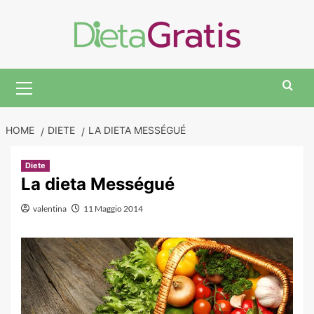
Skip
to
content
Primary
Menu
HOME
DIETE
LA DIETA MESSÉGUÉ
Diete
La dieta Mességué
valentina
11 Maggio 2014