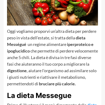
Oggi vogliamo proporvi un’altra dieta per perdere
peso in vista dell’estate, si tratta della
dieta
Mességué
un regime alimentare
iperproteico e
ipoglucidico
che permette di perdere velocemente
anche 5 chili. La dieta è divisa in tre fasi diverse
fasi che aiuteranno il tuo corpo a migliorare la
digestione
, aiutare l’organismo ad assimilare solo
i giusti nutrienti e riattivare il metabolismo,
permettendoti di
bruciare più calorie.
La dieta Messegue
Prima di illustrarvi il menù dimagrante della
dieta