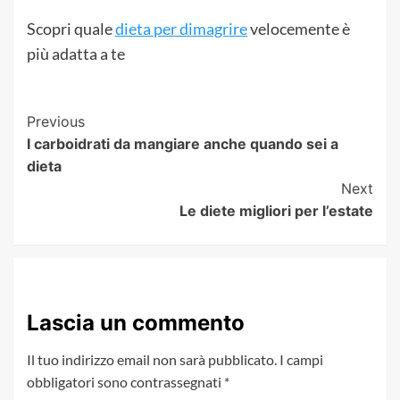
Scopri quale
dieta per dimagrire
velocemente è
più adatta a te
Post
Previous
I carboidrati da mangiare anche quando sei a
Navigation
dieta
Next
Le diete migliori per l’estate
Lascia un commento
Il tuo indirizzo email non sarà pubblicato.
I campi
obbligatori sono contrassegnati
*