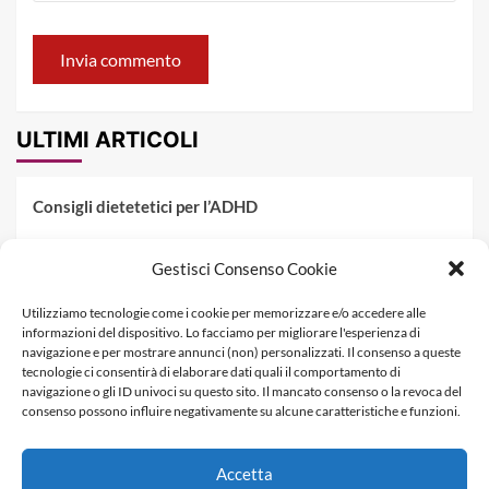
ULTIMI ARTICOLI
Consigli dietetetici per l’ADHD
Pranzo al sacco estivo: 5 idee di pasta fredda
Gestisci Consenso Cookie
Dieta PKU: Gestione Professionale degli Alimenti nella
Utilizziamo tecnologie come i cookie per memorizzare e/o accedere alle
Fenilchetonuria
informazioni del dispositivo. Lo facciamo per migliorare l'esperienza di
navigazione e per mostrare annunci (non) personalizzati. Il consenso a queste
Dieta militare: come funziona, opinioni e schema tipo per
tecnologie ci consentirà di elaborare dati quali il comportamento di
dimagrire in 3 giorni
navigazione o gli ID univoci su questo sito. Il mancato consenso o la revoca del
consenso possono influire negativamente su alcune caratteristiche e funzioni.
La dieta dei tre giorni
Accetta