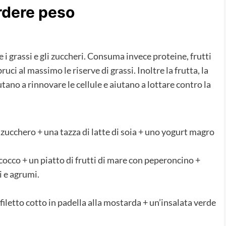
erdere peso
i grassi e gli zuccheri. Consuma invece proteine, frutti
uci al massimo le riserve di grassi. Inoltre la frutta, la
iutano a rinnovare le cellule e aiutano a lottare contro la
 zucchero + una tazza di latte di soia + uno yogurt magro
 cocco + un piatto di frutti di mare con peperoncino +
i e agrumi.
filetto cotto in padella alla mostarda + un’insalata verde