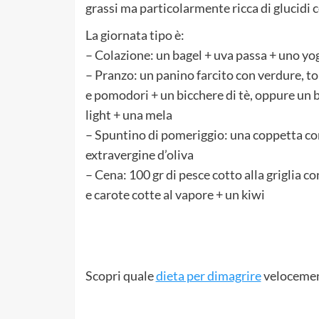
grassi ma particolarmente ricca di glucidi c
La giornata tipo è:
– Colazione: un bagel + uva passa + uno yog
– Pranzo: un panino farcito con verdure, ton
e pomodori + un bicchere di tè, oppure un 
light + una mela
– Spuntino di pomeriggio: una coppetta con 
extravergine d’oliva
– Cena: 100 gr di pesce cotto alla griglia c
e carote cotte al vapore + un kiwi
Scopri quale
dieta per dimagrire
velocement