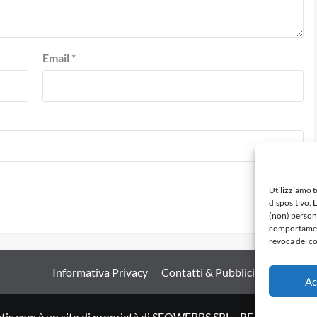
Email
*
Utilizziamo 
dispositivo. 
(non) persona
comportamento
revoca del co
Informativa Privacy
Contatti & Pubblicità
Ac
tis.com è un sito di proprietà di SEOWEBBS SRL - REA: LE 27898