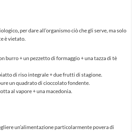
iologico
,
per dare all’organismo ciò che gli serve, ma solo
e è vietato.
con burro + un pezzetto di formaggio + una tazza di tè
iatto di riso integrale + due frutti di stagione.
ure un quadrato di cioccolato fondente.
 cotta al vapore + una macedonia.
egliere un’alimentazione particolarmente povera di