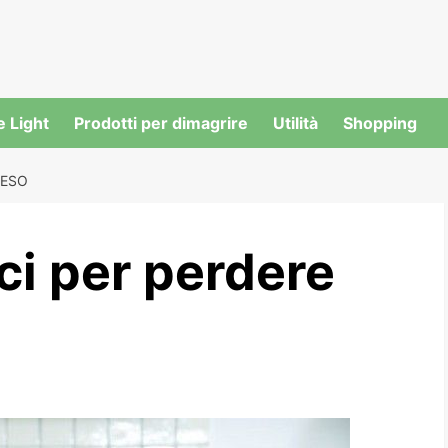
e Light
Prodotti per dimagrire
Utilità
Shopping
PESO
aci per perdere