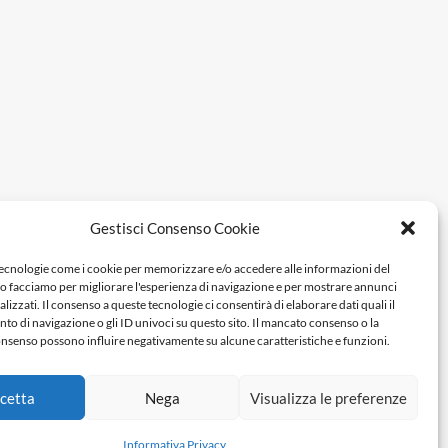
Gestisci Consenso Cookie
tecnologie come i cookie per memorizzare e/o accedere alle informazioni del
Lo facciamo per migliorare l'esperienza di navigazione e per mostrare annunci
lizzati. Il consenso a queste tecnologie ci consentirà di elaborare dati quali il
 di navigazione o gli ID univoci su questo sito. Il mancato consenso o la
nsenso possono influire negativamente su alcune caratteristiche e funzioni.
cetta
Nega
Visualizza le preferenze
Informativa Privacy
3 - P.Iva 04278590759