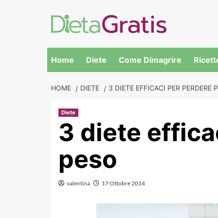
Skip
to
content
Home
Diete
Come Dimagrire
Ricett
HOME
DIETE
3 DIETE EFFICACI PER PERDERE 
Diete
3 diete effic
peso
valentina
17 Ottobre 2014