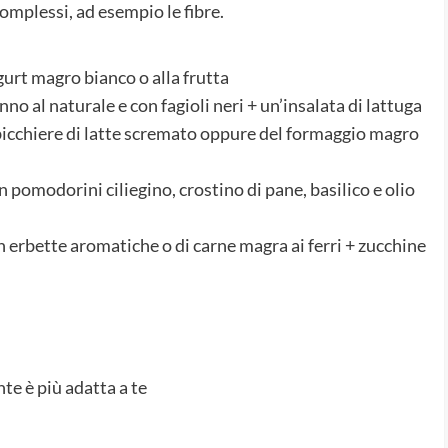
omplessi, ad esempio le fibre.
urt magro bianco o alla frutta
no al naturale e con fagioli neri + un’insalata di lattuga
bicchiere di latte scremato oppure del formaggio magro
pomodorini ciliegino, crostino di pane, basilico e olio
on erbette aromatiche o di carne magra ai ferri + zucchine
e è più adatta a te