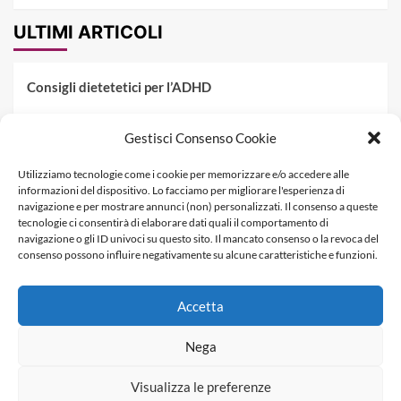
ULTIMI ARTICOLI
Consigli dietetetici per l’ADHD
Pranzo al sacco estivo: 5 idee di pasta fredda
Gestisci Consenso Cookie
Dieta PKU: Gestione Professionale degli Alimenti nella
Utilizziamo tecnologie come i cookie per memorizzare e/o accedere alle
Fenilchetonuria
informazioni del dispositivo. Lo facciamo per migliorare l'esperienza di
navigazione e per mostrare annunci (non) personalizzati. Il consenso a queste
Dieta militare: come funziona, opinioni e schema tipo per
tecnologie ci consentirà di elaborare dati quali il comportamento di
dimagrire in 3 giorni
navigazione o gli ID univoci su questo sito. Il mancato consenso o la revoca del
consenso possono influire negativamente su alcune caratteristiche e funzioni.
La dieta dei tre giorni
Accetta
Informativa Privacy
Contatti & Pubblicità
Nega
Visualizza le preferenze
Copyright © Dietagratis.com è un sito di proprietà di