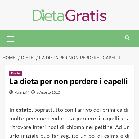
Skip
to
content
Primary
Menu
HOME
DIETE
LA DIETA PER NON PERDERE I CAPELLI
Diete
La dieta per non perdere i capelli
ValeriaM
6 Agosto 2015
In
estate
, soprattutto con l’arrivo dei primi caldi,
molte persone tendono a
perdere
i
capelli
e a
ritrovare interi nodi di chioma nel pettine. Ad un
urlo iniziale può far seguito un po’ di calma e di