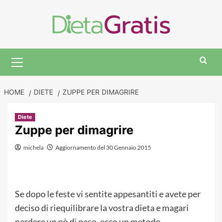
Skip
to
content
Primary
Menu
HOME
DIETE
ZUPPE PER DIMAGRIRE
Diete
Zuppe per dimagrire
michela
Aggiornamento del 30 Gennaio 2015
Se dopo le feste vi sentite appesantiti e avete per
deciso di riequilibrare la vostra dieta e magari
perdere un pò di peso, ecco un metodo