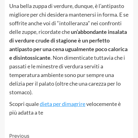
Una bella zuppa di verdure, dunque, è l’antipasto
migliore per chi desidera mantenersi in forma. E se
soffrite anche voi di “intolleranza” nei confronti
delle zuppe, ricordate che
un’abbondante insalata
di verdure crude di stagione è un perfetto
antipasto per una cena ugualmente poco calorica
e disintossicante
. Non dimenticate tuttavia che i
passati e le minestre di verdura serviti a
temperatura ambiente sono pur sempre una
delizia per il palato (oltre che una carezza per lo
stomaco).
Scopri quale
dieta per dimagrire
velocemente è
più adatta a te
Post
Previous