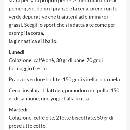
stata pensata proprio per te. A metà mattina e al
pomeriggio, dopo il pranzo e la cena, prendi un tè
verde depurativo che ti aiuterà ad eliminare i
grassi. Scegli lo sport che si adatta a te come per
esempi la corsa,
la ginnastica e il ballo.
Lunedì
Colazione: caffè o tè, 30 gr di pane, 70 gr di
formaggio fresco.
Pranzo: verdure bollite; 150 gr di vitella; una mela.
Cena: insalata di lattuga, pomodoro e cipolla; 150
gr di salmone; uno yogurt alla frutta.
Martedì
Colazione: ceffè o tè, 2 fette biscottate, 50 gr di
prosciutto cotto.