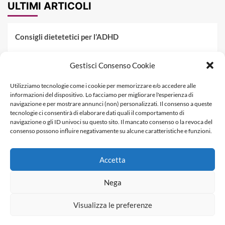
ULTIMI ARTICOLI
Consigli dietetetici per l’ADHD
Pranzo al sacco estivo: 5 idee di pasta fredda
Gestisci Consenso Cookie
Dieta PKU: Gestione Professionale degli Alimenti nella
Utilizziamo tecnologie come i cookie per memorizzare e/o accedere alle
Fenilchetonuria
informazioni del dispositivo. Lo facciamo per migliorare l'esperienza di
navigazione e per mostrare annunci (non) personalizzati. Il consenso a queste
Dieta militare: come funziona, opinioni e schema tipo per
tecnologie ci consentirà di elaborare dati quali il comportamento di
dimagrire in 3 giorni
navigazione o gli ID univoci su questo sito. Il mancato consenso o la revoca del
consenso possono influire negativamente su alcune caratteristiche e funzioni.
La dieta dei tre giorni
Accetta
Informativa Privacy
Contatti & Pubblicità
Nega
Visualizza le preferenze
Copyright © Dietagratis.com è un sito di proprietà di
SEOWEBBS SRL - REA: LE 278983 - P.Iva 04278590759