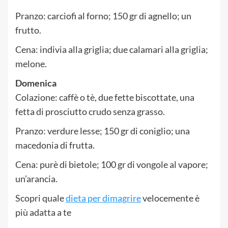
Pranzo: carciofi al forno; 150 gr di agnello; un
frutto.
Cena: indivia alla griglia; due calamari alla griglia;
melone.
Domenica
Colazione: caffè o tè, due fette biscottate, una
fetta di prosciutto crudo senza grasso.
Pranzo: verdure lesse; 150 gr di coniglio; una
macedonia di frutta.
Cena: purè di bietole; 100 gr di vongole al vapore;
un’arancia.
Scopri quale
dieta per dimagrire
velocemente è
più adatta a te