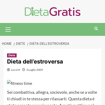
Skip
to
content
Primary
Menu
HOME
DIETE
DIETA DELL’ESTROVERSA
Diete
Dieta dell’estroversa
Luca M.
3 Luglio 2009
Sei combattiva, allegra, socievole, anche se a volte
ti chiudi in te stessa per rilassarti. Questa dieta è