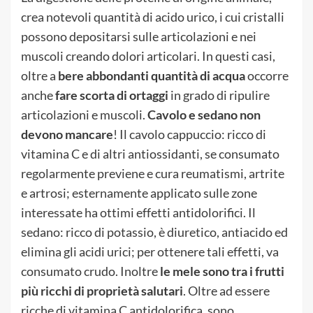
crea notevoli quantità di acido urico, i cui cristalli
possono depositarsi sulle articolazioni e nei
muscoli creando dolori articolari. In questi casi,
oltre a
bere abbondanti quantità di acqua
occorre
anche
fare scorta di ortaggi
in grado di ripulire
articolazioni e muscoli.
Cavolo e sedano non
devono mancare
! Il cavolo cappuccio: ricco di
vitamina C e di altri antiossidanti, se consumato
regolarmente previene e cura reumatismi, artrite
e artrosi; esternamente applicato sulle zone
interessate ha ottimi effetti antidolorifici. Il
sedano: ricco di potassio, è diuretico, antiacido ed
elimina gli acidi urici; per ottenere tali effetti, va
consumato crudo. Inoltre
le mele sono tra i frutti
più ricchi di proprietà salutari
. Oltre ad essere
ricche di vitamina C antidolorifica, sono