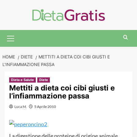
Skip
to
content
Primary
Menu
HOME
DIETE
METTITI A DIETA COI CIBI GIUSTI E
L’INFIAMMAZIONE PASSA
Dieta e Salute
Diete
Mettiti a dieta coi cibi giusti e
l’infiammazione passa
Luca M.
5 Aprile 2010
La digestione delle proteine di origine animale,