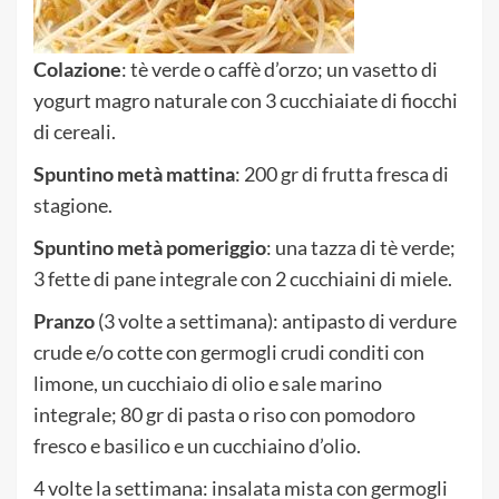
Colazione
: tè verde o caffè d’orzo; un vasetto di
yogurt magro naturale con 3 cucchiaiate di fiocchi
di cereali.
Spuntino metà mattina
: 200 gr di frutta fresca di
stagione.
Spuntino metà pomeriggio
: una tazza di tè verde;
3 fette di pane integrale con 2 cucchiaini di miele.
Pranzo
(3 volte a settimana): antipasto di verdure
crude e/o cotte con germogli crudi conditi con
limone, un cucchiaio di olio e sale marino
integrale; 80 gr di pasta o riso con pomodoro
fresco e basilico e un cucchiaino d’olio.
4 volte la settimana: insalata mista con germogli