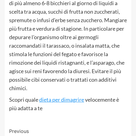
di più almeno 6-8 bicchieri al giorno di liquidi a
scelta tra acqua, succhi di frutta non zuccherati,
spremute o infusi d’erbe senza zucchero. Mangiare
più frutta e verdura di stagione. In particolare per
depurare l’organismo oltre ai germogli
raccomandati il tarassaco, o insalata matta, che
stimola le funzioni del fegato e favorisce la
rimozione dei liquidi ristagnanti, e l’asparago, che
agisce sui reni favorendo la diuresi. Evitare il più
possibile cibi conservati o trattati con additivi
chimici.
Scopri quale
dieta per dimagrire
velocemente è
più adatta a te
Post
Previous