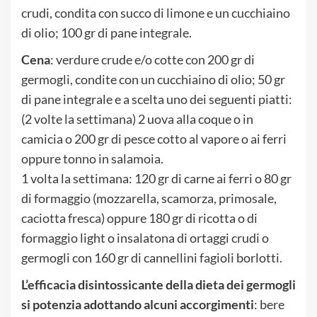
crudi, condita con succo di limone e un cucchiaino
di olio; 100 gr di pane integrale.
Cena
: verdure crude e/o cotte con 200 gr di
germogli, condite con un cucchiaino di olio; 50 gr
di pane integrale e a scelta uno dei seguenti piatti:
(2 volte la settimana) 2 uova alla coque o in
camicia o 200 gr di pesce cotto al vapore o ai ferri
oppure tonno in salamoia.
1 volta la settimana: 120 gr di carne ai ferri o 80 gr
di formaggio (mozzarella, scamorza, primosale,
caciotta fresca) oppure 180 gr di ricotta o di
formaggio light o insalatona di ortaggi crudi o
germogli con 160 gr di cannellini fagioli borlotti.
L’efficacia disintossicante della dieta dei germogli
si potenzia adottando alcuni accorgimenti
: bere