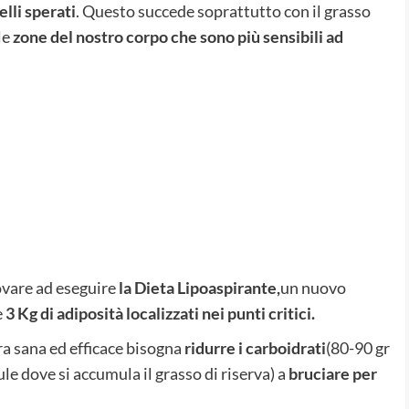
elli sperati
. Questo succede soprattutto con il grasso
le
zone del nostro corpo che sono più sensibili ad
rovare ad eseguire
la Dieta Lipoaspirante,
un nuovo
e
3 Kg di adiposità localizzati nei punti critici.
a sana ed efficace bisogna
ridurre i carboidrati
(80-90 gr
llule dove si accumula il grasso di riserva) a
bruciare per