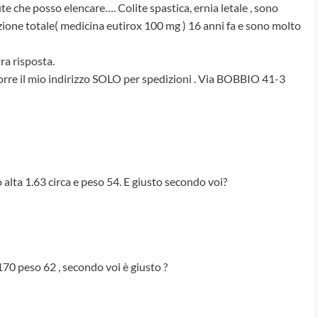
e che posso elencare…. Colite spastica, ernia letale , sono
zione totale( medicina eutirox 100 mg ) 16 anni fa e sono molto
ra risposta.
re il mio indirizzo SOLO per spedizioni . Via BOBBIO 41-3
o alta 1.63 circa e peso 54. E giusto secondo voi?
 170 peso 62 , secondo voi è giusto ?