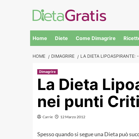
Skip
to
content
Home
Diete
Come Dimagrire
Ricett
HOME
DIMAGRIRE
LA DIETA LIPOASPIRANTE: -
Dimagrire
La Dieta Lipo
nei punti Crit
Carrie
12 Marzo 2012
Spesso quando si segue una Dieta può succed