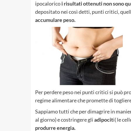
ipocalorico
i risultati ottenuti non sono qu
depositato nei così detti, punti critici, quel
accumulare peso.
Per perdere peso nei punti critici si può p
regime alimentare che promette di toglier
Sappiamo tutti che per dimagrire in manier
al giorno) e costringere gli
adipocit
i( le ce
produrre energia.