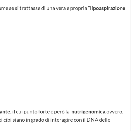
e se si trattasse di una vera e propria
“lipoaspirazione
rante,
il cui punto forte è però la
nutrigenomica
,ovvero,
i cibi siano in grado di interagire con il DNA delle