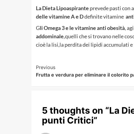
La Dieta Lipoaspirante
prevede pasti con al
delle vitamine A e D
definite vitamine
ant
G
li Omega 3 e le vitamine anti obesità
, a
addominale
,quelli che si trovano nelle co
cioè la lisi,la perdita dei lipidi accumulati 
Post
Previous
Frutta e verdura per eliminare il colorito p
Navigation
5 thoughts on “
La Di
punti Critici
”