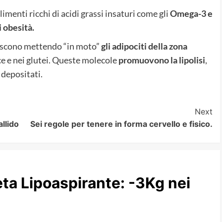
imenti ricchi di acidi grassi insaturi come gli
Omega-3 e
i obesità.
giscono mettendo “in moto”
gli adipociti della zona
sce e nei glutei. Queste molecole
promuovono la lipolisi
,
e depositati.
Next
allido
Sei regole per tenere in forma cervello e fisico.
eta Lipoaspirante: -3Kg nei