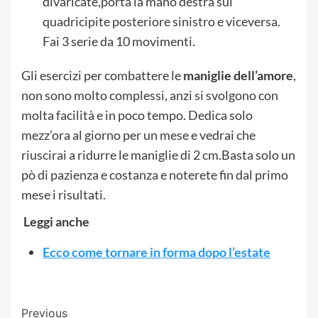
divaricate,porta la mano destra sul
quadricipite posteriore sinistro e viceversa.
Fai 3 serie da 10 movimenti.
Gli esercizi per combattere le
maniglie dell’amore
,
non sono molto complessi, anzi si svolgono con
molta facilità e in poco tempo. Dedica solo
mezz’ora al giorno per un mese e vedrai che
riuscirai a ridurre le maniglie di 2 cm.Basta solo un
pò di pazienza e costanza e noterete fin dal primo
mese i risultati.
Leggi anche
Ecco come tornare in forma dopo l’estate
Post
Previous