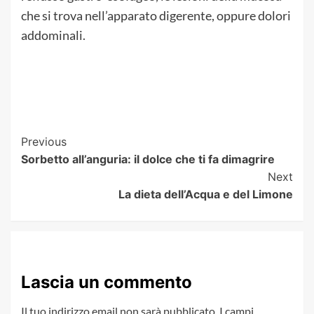
che si trova nell’apparato digerente, oppure dolori
addominali.
Post
Previous
Sorbetto all’anguria: il dolce che ti fa dimagrire
Navigation
Next
La dieta dell’Acqua e del Limone
Lascia un commento
Il tuo indirizzo email non sarà pubblicato.
I campi