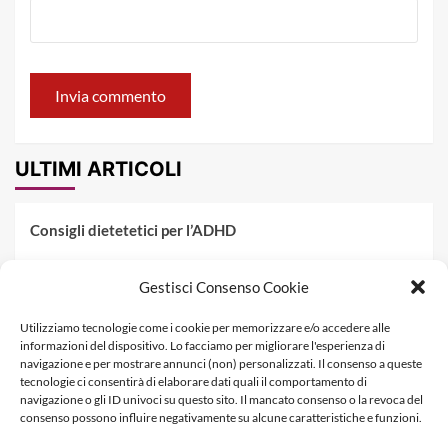
ULTIMI ARTICOLI
Consigli dietetetici per l’ADHD
Pranzo al sacco estivo: 5 idee di pasta fredda
Gestisci Consenso Cookie
Dieta PKU: Gestione Professionale degli Alimenti nella
Utilizziamo tecnologie come i cookie per memorizzare e/o accedere alle
Fenilchetonuria
informazioni del dispositivo. Lo facciamo per migliorare l'esperienza di
navigazione e per mostrare annunci (non) personalizzati. Il consenso a queste
Dieta militare: come funziona, opinioni e schema tipo per
tecnologie ci consentirà di elaborare dati quali il comportamento di
dimagrire in 3 giorni
navigazione o gli ID univoci su questo sito. Il mancato consenso o la revoca del
consenso possono influire negativamente su alcune caratteristiche e funzioni.
La dieta dei tre giorni