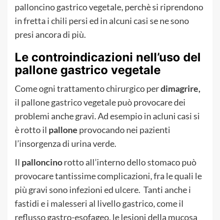
palloncino gastrico vegetale, perchè si riprendono
in fretta i chili persi ed in alcuni casi se ne sono
presi ancora di più.
Le controindicazioni nell’uso del
pallone gastrico vegetale
Come ogni trattamento chirurgico per
dimagrire,
il pallone gastrico vegetale può provocare dei
problemi anche gravi. Ad esempio in acluni casi si
è rotto il
pallone
provocando nei pazienti
l’insorgenza di urina verde.
Il
palloncino
rotto all’interno dello stomaco può
provocare tantissime complicazioni, fra le quali le
più gravi sono infezioni ed ulcere. Tanti anche i
fastidi e i malesseri al livello gastrico, come il
reflusso gastro-esofageo, le lesioni della mucosa