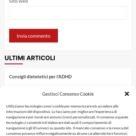
Sito web
ULTIMI ARTICOLI
Consigli dietetetici per l’ADHD
Pranzo al sacco estivo: 5 idee di pasta fredda
Gestisci Consenso Cookie
Dieta PKU: Gestione Professionale degli Alimenti nella
Utilizziamo tecnologie come i cookie per memorizzare e/o accedere alle
Fenilchetonuria
informazioni del dispositivo. Lo facciamo per migliorare l'esperienza di
navigazione e per mostrare annunci (non) personalizzati. Il consenso a queste
Dieta militare: come funziona, opinioni e schema tipo per
tecnologie ci consentirà di elaborare dati quali il comportamento di
dimagrire in 3 giorni
navigazione o gli ID univoci su questo sito. Il mancato consenso o la revoca del
consenso possono influire negativamente su alcune caratteristiche e funzioni.