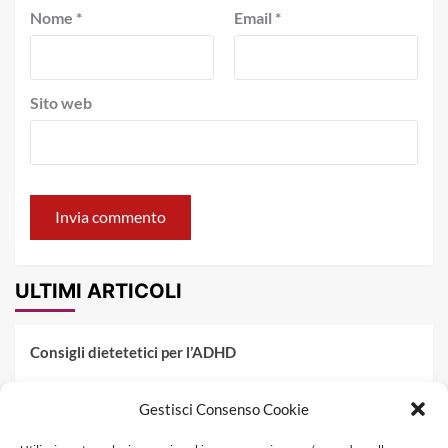
Nome
*
Email
*
Sito web
ULTIMI ARTICOLI
Consigli dietetetici per l’ADHD
Pranzo al sacco estivo: 5 idee di pasta fredda
Gestisci Consenso Cookie
Dieta PKU: Gestione Professionale degli Alimenti nella