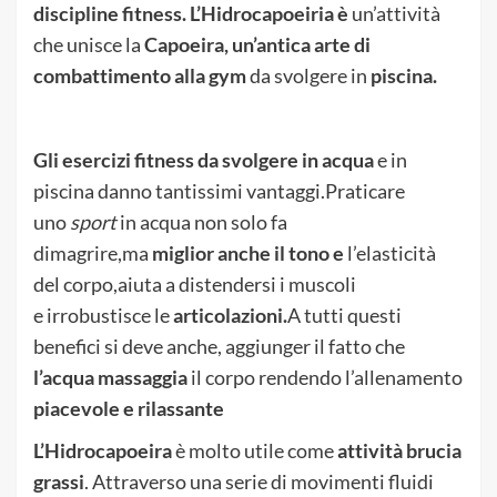
discipline fitness. L’Hidrocapoeiria è
un’attività
che unisce la
Capoeira, un’antica arte di
combattimento alla gym
da svolgere in
piscina.
Gli esercizi fitness da svolgere in acqua
e in
piscina danno tantissimi vantaggi.Praticare
uno
sport
in acqua non solo fa
dimagrire,ma
miglior anche il tono e
l’elasticità
del corpo,aiuta a distendersi i muscoli
e irrobustisce le
articolazioni.
A tutti questi
benefici si deve anche, aggiunger il fatto che
l’acqua
massaggia
il corpo rendendo l’allenamento
piacevole e rilassante
L’Hidrocapoeira
è molto utile come
attività brucia
grassi
. Attraverso una serie di movimenti fluidi