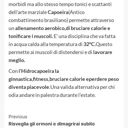
morbidi ma allo stesso tempo tonici e scattanti
dell’arte marziale
Capoeira
(Antico
combattimento brasiliano) permette attraverso
un
allenamento aerobico,di bruciare calorie e
tonificare i muscoli.
E’ una disciplina che va fatta
in acqua calda alla temperatura di
32°C.
Questo
permette ai muscoli di distendersi e di
lavorare
meglio.
Con
l’Hidrocapoeira la
ginnastica,fitness,bruciare calorie eperdere peso
diventa piacevole
.Una valida alternativa per chi
odia andare in palestra durante l’estate.
Post
Previous
Risveglia gli ormoni e dimagrirai subito
Navigation