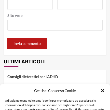
Sito web
ULTIMI ARTICOLI
Consigli dietetetici per l’ADHD
Pranzo al sacco estivo: 5 idee di pasta fredda
Gestisci Consenso Cookie
Dieta PKU: Gestione Professionale degli Alimenti nella
Utilizziamo tecnologie come i cookie per memorizzare e/o accedere alle
Fenilchetonuria
informazioni del dispositivo. Lo facciamo per migliorare l'esperienza di
navigazione e per mostrare annunci (non) personalizzati. Il consenso a queste