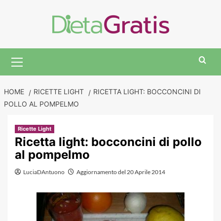
Skip
to
content
Primary
Menu
HOME
RICETTE LIGHT
RICETTA LIGHT: BOCCONCINI DI
POLLO AL POMPELMO
Ricette Light
Ricetta light: bocconcini di pollo
al pompelmo
LuciaDAntuono
Aggiornamento del 20 Aprile 2014