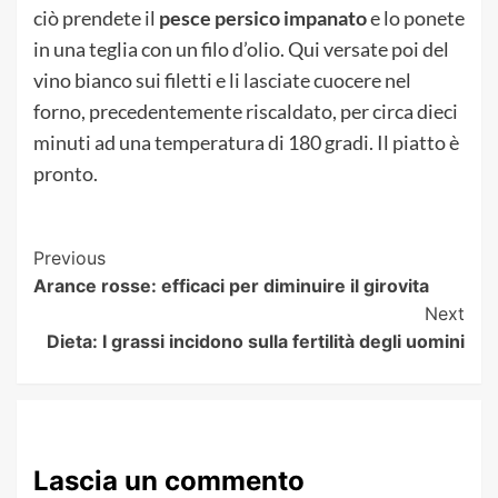
ciò prendete il
pesce persico impanato
e lo ponete
in una teglia con un filo d’olio. Qui versate poi del
vino bianco sui filetti e li lasciate cuocere nel
forno, precedentemente riscaldato, per circa dieci
minuti ad una temperatura di 180 gradi. Il piatto è
pronto.
Post
Previous
Arance rosse: efficaci per diminuire il girovita
Navigation
Next
Dieta: I grassi incidono sulla fertilità degli uomini
Lascia un commento