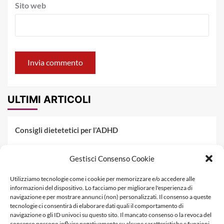
Sito web
ULTIMI ARTICOLI
Consigli dietetetici per l’ADHD
Pranzo al sacco estivo: 5 idee di pasta fredda
Gestisci Consenso Cookie
Dieta PKU: Gestione Professionale degli Alimenti nella
Utilizziamo tecnologie come i cookie per memorizzare e/o accedere alle
Fenilchetonuria
informazioni del dispositivo. Lo facciamo per migliorare l'esperienza di
navigazione e per mostrare annunci (non) personalizzati. Il consenso a queste
Dieta militare: come funziona, opinioni e schema tipo per
tecnologie ci consentirà di elaborare dati quali il comportamento di
dimagrire in 3 giorni
navigazione o gli ID univoci su questo sito. Il mancato consenso o la revoca del
consenso possono influire negativamente su alcune caratteristiche e funzioni.