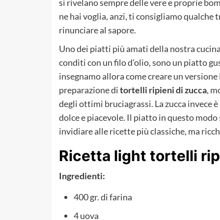
si rivelano sempre delle vere e proprie bom
ne hai voglia, anzi, ti consigliamo qualche 
rinunciare al sapore.
Uno dei piatti più amati della nostra cucin
conditi con un filo d’olio, sono un piatto g
insegnamo allora come creare un versione le
preparazione di
tortelli ripieni di zucca
, m
degli ottimi bruciagrassi. La zucca invece 
dolce e piacevole. Il piatto in questo mod
invidiare alle ricette più classiche, ma ricch
Ricetta light tortelli ri
Ingredienti:
400 gr. di farina
4 uova