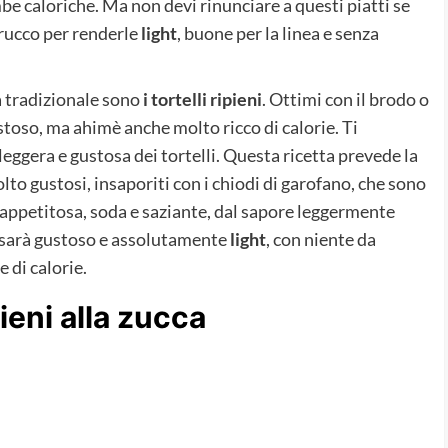
be caloriche. Ma non devi rinunciare a questi piatti se
trucco per renderle
light
, buone per la linea e senza
a tradizionale sono
i tortelli ripieni
. Ottimi con il brodo o
ustoso, ma ahimè anche molto ricco di calorie. Ti
ggera e gustosa dei tortelli. Questa ricetta prevede la
olto gustosi, insaporiti con i chiodi di garofano, che sono
è appetitosa, soda e saziante, dal sapore leggermente
o sarà gustoso e assolutamente
light
, con niente da
e di calorie.
pieni alla zucca