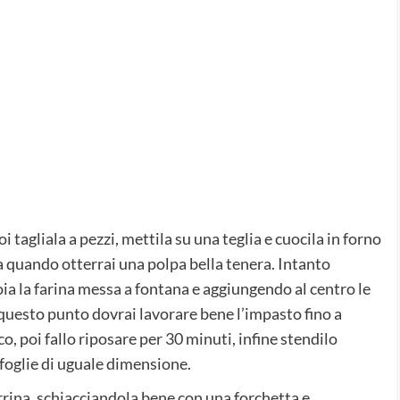
 poi tagliala a pezzi, mettila su una teglia e cuocila in forno
a quando otterrai una polpa bella tenera. Intanto
ia la farina messa a fontana e aggiungendo al centro le
 questo punto dovrai lavorare bene l’impasto fino a
, poi fallo riposare per 30 minuti, infine stendilo
sfoglie di uguale dimensione.
rrina, schiacciandola bene con una forchetta e