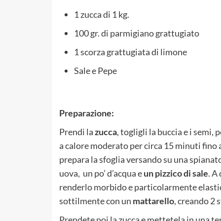
1 zucca di 1 kg.
100 gr. di parmigiano grattugiato
1 scorza grattugiata di limone
Sale e
Pepe
Preparazione:
Prendi la
zucca
, togligli la buccia e i semi,
a calore moderato per circa 15 minuti fino 
prepara la sfoglia versando su una spianato
uova, un po’ d’acqua e
un pizzico di sale
. A
renderlo morbido e particolarmente elastico
sottilmente con un
mattarello
, creando 2 
Prendete poi la zucca e mettetela in una te