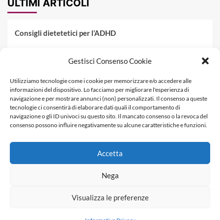
ULTIMI ARTICOLI
Consigli dietetetici per l’ADHD
Pranzo al sacco estivo: 5 idee di pasta fredda
Gestisci Consenso Cookie
Dieta PKU: Gestione Professionale degli Alimenti nella
Utilizziamo tecnologie come i cookie per memorizzare e/o accedere alle
Fenilchetonuria
informazioni del dispositivo. Lo facciamo per migliorare l'esperienza di
navigazione e per mostrare annunci (non) personalizzati. Il consenso a queste
Dieta militare: come funziona, opinioni e schema tipo per
tecnologie ci consentirà di elaborare dati quali il comportamento di
dimagrire in 3 giorni
navigazione o gli ID univoci su questo sito. Il mancato consenso o la revoca del
consenso possono influire negativamente su alcune caratteristiche e funzioni.
La dieta dei tre giorni
Accetta
Informativa Privacy
Contatti & Pubblicità
Nega
Visualizza le preferenze
Copyright © Dietagratis.com è un sito di proprietà di
SEOWEBBS SRL - REA: LE 278983 - P.Iva 04278590759