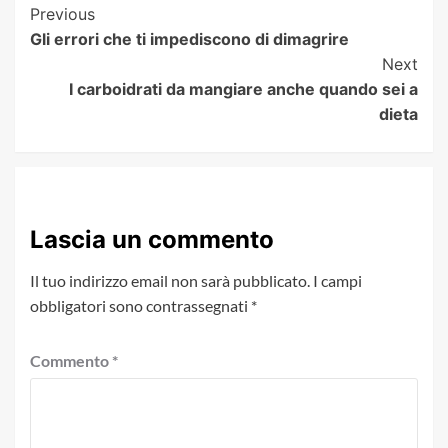
Post
Previous
Gli errori che ti impediscono di dimagrire
Navigation
Next
I carboidrati da mangiare anche quando sei a
dieta
Lascia un commento
Il tuo indirizzo email non sarà pubblicato.
I campi
obbligatori sono contrassegnati
*
Commento
*