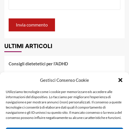
ULTIMI ARTICOLI
Consigli dietetetici per l’ADHD
Pranzo al sacco estivo: 5 idee di pasta fredda
Gestisci Consenso Cookie
Dieta PKU: Gestione Professionale degli Alimenti nella
Utilizziamo tecnologie come i cookie per memorizzare e/o accedere alle
Fenilchetonuria
informazioni del dispositivo. Lo facciamo per migliorare l'esperienza di
navigazione e per mostrare annunci (non) personalizzati. Il consenso a queste
Dieta militare: come funziona, opinioni e schema tipo per
tecnologie ci consentirà di elaborare dati quali il comportamento di
dimagrire in 3 giorni
navigazione o gli ID univoci su questo sito. Il mancato consenso o la revoca del
consenso possono influire negativamente su alcune caratteristiche e funzioni.
La dieta dei tre giorni