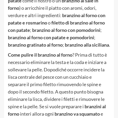
patate
come il nostro o un
branzino al sale in
forno
) o arricchire il piatto con aromi, odori,
verdure e altri ingredienti:
branzino al forno con
patate
e rosmarino
o
filetto di branzino al forno
con patate
;
branzino al forno con pomodorini
;
branzino al forno con patate e pomodorini
;
branzino
gratinato
al forno
;
branzino alla siciliana
.
Come pulire il branzino al forno
? Prima di tutto è
necessario eliminare la testa e la coda e iniziare a
sollevare la pelle. Dopodiché occorre incidere la
lisca centrale del pesce con un cucchiaio e
separare il primo filetto rimuovendo le spine e
dopo il secondo filetto. A questo punto bisogna
eliminare la lisca, dividere i filetti e rimuovere le
spine e la pelle. Se si vuole preparare i
branzini al
forno
interi allora ogni
branzino va squamato
e