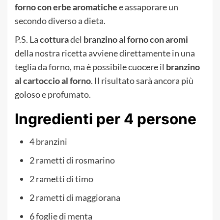
forno con erbe aromatiche
e assaporare un
secondo diverso a dieta.
P.S. La
cottura
del
branzino al forno con aromi
della nostra ricetta avviene direttamente in una
teglia da forno, ma è possibile cuocere il
branzino
al cartoccio al forno
. Il risultato sarà ancora più
goloso e profumato.
Ingredienti per 4 persone
4 branzini
2 rametti di rosmarino
2 rametti di timo
2 rametti di maggiorana
6 foglie di menta