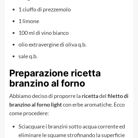
1 ciuffo di prezzemolo
1 limone
100 ml di vino bianco
olio extravergine di oliva q.b.
sale q.b.
Preparazione ricetta
branzino al forno
Abbiamo deciso di proporre la
ricetta
del
filetto di
branzino al forno light
con erbe aromatiche. Ecco
come procedere:
Sciacquare i branzini sotto acqua corrente ed
eliminare le squame strofinando la superficie