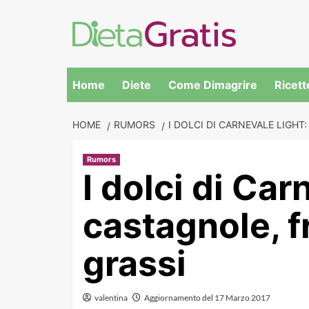
Skip
to
content
Home
Diete
Come Dimagrire
Ricett
HOME
RUMORS
I DOLCI DI CARNEVALE LIGHT
Rumors
I dolci di Car
castagnole, 
grassi
valentina
Aggiornamento del 17 Marzo 2017