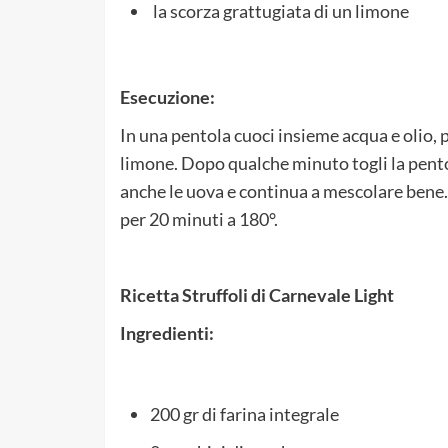
la scorza grattugiata di un limone
Esecuzione:
In una pentola cuoci insieme acqua e olio, p
limone. Dopo qualche minuto togli la pento
anche le uova e continua a mescolare bene. 
per 20 minuti a 180°.
Ricetta Struffoli di Carnevale Light
Ingredienti:
200 gr di farina integrale