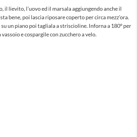
o, il lievito, l’uovo ed il marsala aggiungendo anche il
sta bene, poi lascia riposare coperto per circa mezz’ora.
u un piano poi tagliala a striscioline. Inforna a 180° per
n vassoio e cospargile con zucchero a velo.