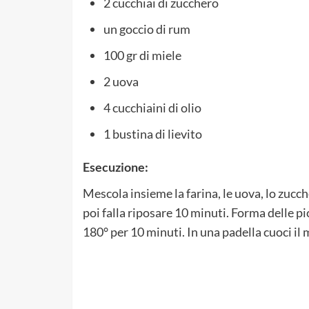
2 cucchiai di zucchero
un goccio di rum
100 gr di miele
2 uova
4 cucchiaini di olio
1 bustina di lievito
Esecuzione:
Mescola insieme la farina, le uova, lo zuccher
poi falla riposare 10 minuti. Forma delle pic
180° per 10 minuti. In una padella cuoci il m