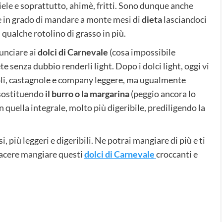
iele e soprattutto, ahimè, fritti. Sono dunque anche
ie in grado di mandare a monte mesi di
dieta
lasciandoci
qualche rotolino di grasso in più.
unciare ai
dolci di Carnevale
(cosa impossibile
 senza dubbio renderli light. Dopo i dolci light, oggi vi
oli, castagnole e company leggere, ma ugualmente
 sostituendo
il burro o la margarina
(peggio ancora lo
on quella integrale, molto più digeribile, prediligendo la
i, più leggeri e digeribili. Ne potrai mangiare di più e ti
piacere mangiare questi
dolci di Carnevale
croccanti e