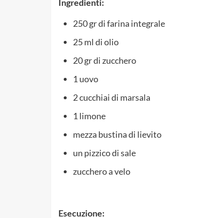
Ingredienti:
250 gr di farina integrale
25 ml di olio
20 gr di zucchero
1 uovo
2 cucchiai di marsala
1 limone
mezza bustina di lievito
un pizzico di sale
zucchero a velo
Esecuzione: