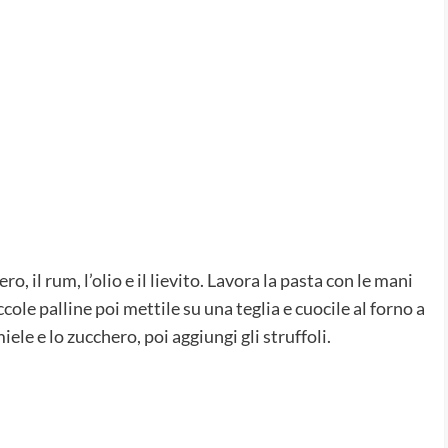
o, il rum, l’olio e il lievito. Lavora la pasta con le mani
cole palline poi mettile su una teglia e cuocile al forno a
iele e lo zucchero, poi aggiungi gli struffoli.