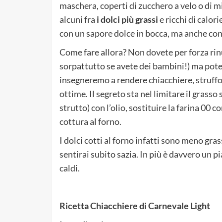
maschera, coperti di zucchero a velo o di m
alcuni fra
i dolci più grassi
e ricchi di calor
con un sapore dolce in bocca, ma anche con 
Come fare allora? Non dovete per forza rin
sorpattutto se avete dei bambini!) ma potete
insegneremo a rendere chiacchiere, struff
ottime. Il segreto sta nel limitare il grasso
strutto) con l’olio, sostituire la farina 00 c
cottura al forno.
I dolci cotti al forno infatti sono meno grass
sentirai subito sazia. In più è davvero un 
caldi.
Ricetta Chiacchiere di Carnevale Light