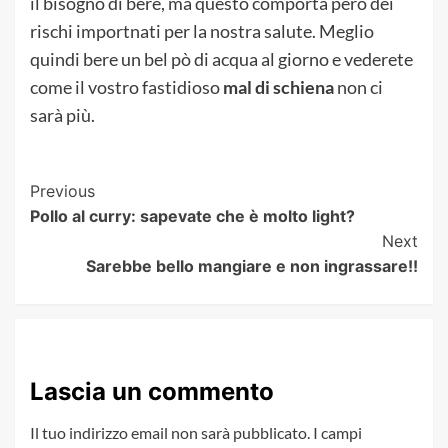
il bisogno di bere, ma questo comporta però dei
rischi importnati per la nostra salute. Meglio
quindi bere un bel pò di acqua al giorno e vederete
come il vostro fastidioso
mal di schiena
non ci
sarà più.
Post
Previous
Pollo al curry: sapevate che è molto light?
Navigation
Next
Sarebbe bello mangiare e non ingrassare!!
Lascia un commento
Il tuo indirizzo email non sarà pubblicato.
I campi