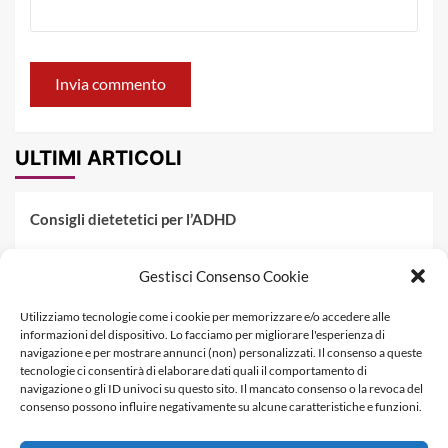
ULTIMI ARTICOLI
Consigli dietetetici per l’ADHD
Pranzo al sacco estivo: 5 idee di pasta fredda
Gestisci Consenso Cookie
Dieta PKU: Gestione Professionale degli Alimenti nella
Utilizziamo tecnologie come i cookie per memorizzare e/o accedere alle
Fenilchetonuria
informazioni del dispositivo. Lo facciamo per migliorare l'esperienza di
navigazione e per mostrare annunci (non) personalizzati. Il consenso a queste
Dieta militare: come funziona, opinioni e schema tipo per
tecnologie ci consentirà di elaborare dati quali il comportamento di
dimagrire in 3 giorni
navigazione o gli ID univoci su questo sito. Il mancato consenso o la revoca del
consenso possono influire negativamente su alcune caratteristiche e funzioni.
La dieta dei tre giorni