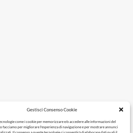
Gestisci Consenso Cookie
tecnologie come i cookie per memorizzare e/o accedere alle informazioni del
Lo facciamo per migliorare l'esperienza di navigazione e per mostrare annunci
lizzati. Il consenso a queste tecnologie ci consentirà di elaborare dati quali il