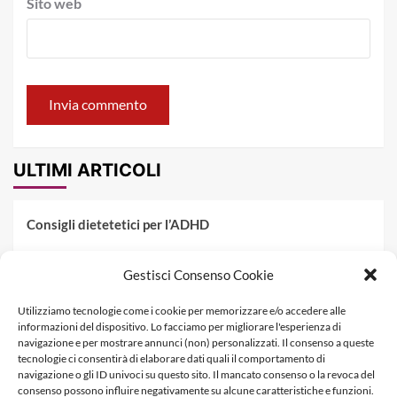
Sito web
ULTIMI ARTICOLI
Consigli dietetetici per l’ADHD
Pranzo al sacco estivo: 5 idee di pasta fredda
Gestisci Consenso Cookie
Dieta PKU: Gestione Professionale degli Alimenti nella
Utilizziamo tecnologie come i cookie per memorizzare e/o accedere alle
Fenilchetonuria
informazioni del dispositivo. Lo facciamo per migliorare l'esperienza di
navigazione e per mostrare annunci (non) personalizzati. Il consenso a queste
Dieta militare: come funziona, opinioni e schema tipo per
tecnologie ci consentirà di elaborare dati quali il comportamento di
dimagrire in 3 giorni
navigazione o gli ID univoci su questo sito. Il mancato consenso o la revoca del
consenso possono influire negativamente su alcune caratteristiche e funzioni.