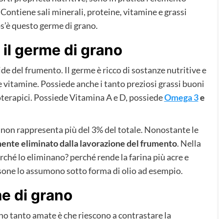
ontiene sali minerali, proteine, vitamine e grassi
s’è questo germe di grano.
 il germe di grano
ide del frumento. Il germe è ricco di sostanze nutritive e
 e vitamine. Possiede anche i tanto preziosi grassi buoni
oterapici. Possiede Vitamina A e D, possiede
Omega 3
e
non rappresenta più del 3% del totale. Nonostante le
ente eliminato dalla lavorazione del frumento
. Nella
ché lo eliminano? perché rende la farina più acre e
sone lo assumono sotto forma di olio ad esempio.
me di grano
no tanto amate è che riescono a contrastare la