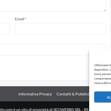
Email
*
Utilizziamo 
dispositivo. 
(non) persona
comportamento
revoca del co
Informativa Privacy
Contatti & Pubblicità
Ac
tis.com è un sito di proprietà di SEOWEBBS SRL - REA: LE 27898