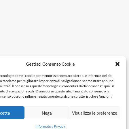
Gestisci Consenso Cookie
tecnologie come i cookie per memorizzare e/o accedere alle informazioni del
Lo facciamo per migliorare l'esperienza di navigazione e per mostrare annunci
lizzati. Il consenso a queste tecnologie ci consentirà di elaborare dati quali il
 di navigazione o gli ID univoci su questo sito. Il mancato consenso o la
nsenso possono influire negativamente su alcune caratteristiche e funzioni.
cetta
Nega
Visualizza le preferenze
Informativa Privacy
3 - P.Iva 04278590759