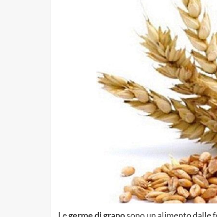
Le
germe di grano
sono un alimento dalle fo