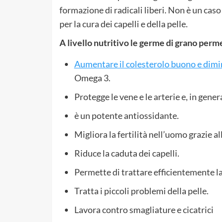
formazione di radicali liberi. Non è un caso 
per la cura dei capelli e della pelle.
A livello nutritivo le germe di grano perm
Aumentare il colesterolo buono e dimin
Omega 3.
Protegge le vene e le arterie e, in genera
è un potente antiossidante.
Migliora la fertilità nell’uomo grazie a
Riduce la caduta dei capelli.
Permette di trattare efficientemente la
Tratta i piccoli problemi della pelle.
Lavora contro smagliature e cicatrici