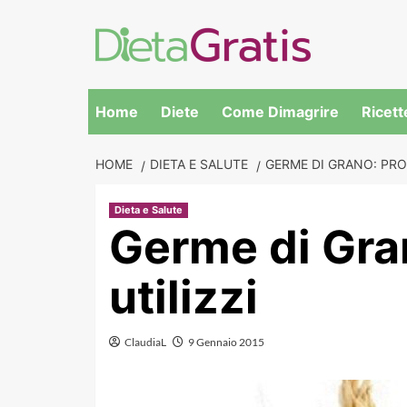
Skip
to
content
Home
Diete
Come Dimagrire
Ricett
HOME
DIETA E SALUTE
GERME DI GRANO: PROP
Dieta e Salute
Germe di Gran
utilizzi
ClaudiaL
9 Gennaio 2015