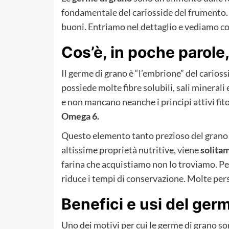
fondamentale del cariosside del frumento. C
buoni. Entriamo nel dettaglio e vediamo co
Cos’è, in poche parole,
Il germe di grano è “l’embrione” del carioss
possiede molte fibre solubili, sali minerali
e non mancano neanche i principi attivi fit
Omega 6.
Questo elemento tanto prezioso del grano 
altissime proprietà nutritive, viene
solitam
farina che acquistiamo non lo troviamo. Per
riduce i tempi di conservazione. Molte per
Benefici e usi del ger
Uno dei motivi per cui le germe di grano so